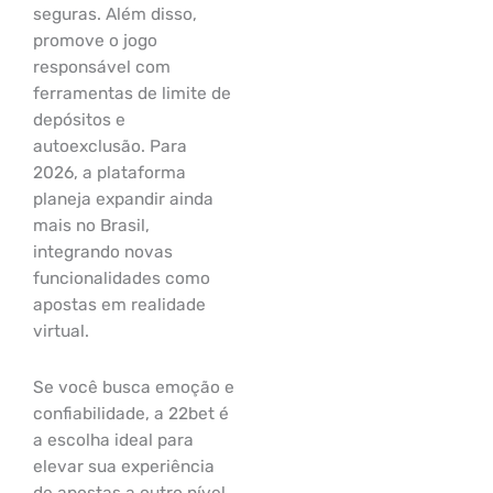
seguras. Além disso,
promove o jogo
responsável com
ferramentas de limite de
depósitos e
autoexclusão. Para
2026, a plataforma
planeja expandir ainda
mais no Brasil,
integrando novas
funcionalidades como
apostas em realidade
virtual.
Se você busca emoção e
confiabilidade, a 22bet é
a escolha ideal para
elevar sua experiência
de apostas a outro nível.