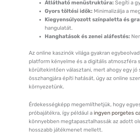
Átlátható menüstruktúra:
Segíti a g
Gyors töltési idők:
Minimalizálja a me
Kiegyensúlyozott színpaletta és gra
hangulatát.
Hanghatások és zenei aláfestés:
Nem 
Az online kaszinók világa gyakran egybeolvad
platform kényelme és a digitális atmoszféra
körültekintően választani, mert ahogy egy jó sz
összhangjára építi hatását, úgy az online szer
környezetünk.
Érdekességképp megemlíthetjük, hogy egyes 
próbajátékra, így például a
ingyen porgetes c
könnyebben megtapasztalhassák az adott olda
hosszabb játékmenet mellett.