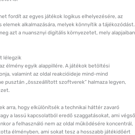
et fordít az egyes játékok logikus elhelyezésére, az
is elemek alkalmazására, melyek könnyítik a tájékozódást.
eg azt a nuansznyi digitális környezetet, mely alapjaiban
t lélegzik
 élmény egyik alappillére. A játékok betöltési
onja, valamint az oldal reakcióideje mind-mind
ne pusztán „összeállított szoftverek” halmaza legyen,
zet.
k arra, hogy elkülönítsék a technikai háttér zavaró
 vagy a lassú kapcsolatból eredő szaggatásokat, ami végs
yenkor a felhasználó nem az oldal működésére koncentrál,
totta élményben, ami sokat tesz a hosszabb játékidőért