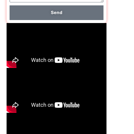
Send
ő