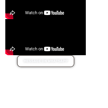
MESSAGE ON WHATSAPP