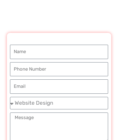
REQUEST A FREE CALL
Name
Phone
Number
Email
Service
Required
Message