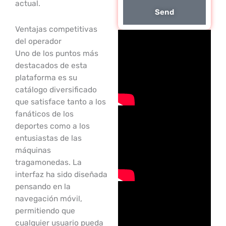
actual.
Send
Ventajas competitivas
del operador
Uno de los puntos más
destacados de esta
plataforma es su
catálogo diversificado
que satisface tanto a los
fanáticos de los
deportes como a los
entusiastas de las
máquinas
tragamonedas. La
interfaz ha sido diseñada
pensando en la
navegación móvil,
permitiendo que
cualquier usuario pueda