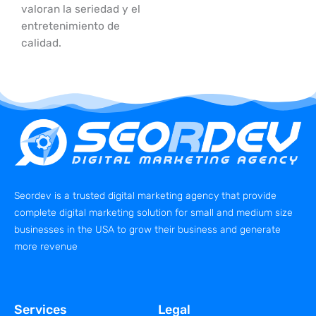
valoran la seriedad y el
entretenimiento de
calidad.
Seordev is a trusted digital marketing agency that provide
complete digital marketing solution for small and medium size
businesses in the USA to grow their business and generate
more revenue
Services
Legal