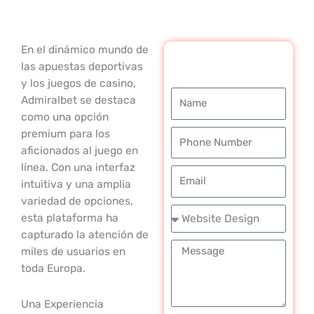
En el dinámico mundo de
REQUEST A
las apuestas deportivas
FREE CALL
y los juegos de casino,
Name
Admiralbet se destaca
como una opción
premium para los
Phone
aficionados al juego en
Number
línea. Con una interfaz
Email
intuitiva y una amplia
variedad de opciones,
Service
esta plataforma ha
Required
capturado la atención de
Message
miles de usuarios en
toda Europa.
Una Experiencia