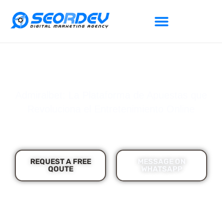
Skip
to
content
Admiralbet: La Plataforma de Apuestas que
Revoluciona el Entretenimiento Online
Home
»
Admiralbet: La Plataforma de Apuestas que Revoluciona el
Entretenimiento Online
REQUEST A FREE
MESSAGE ON
QOUTE
WHATSAPP