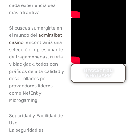
cada experiencia sea
más atractiva.
Si buscas sumergirte en
el mundo del
admiralbet
casino
, encontrarás una
selección impresionante
de tragamonedas, ruleta
y blackjack, todos con
MESSAGE ON
gráficos de alta calidad y
WHATSAPP
desarrollados por
proveedores líderes
como NetEnt y
Microgaming.
Seguridad y Facilidad de
Uso
La seguridad es