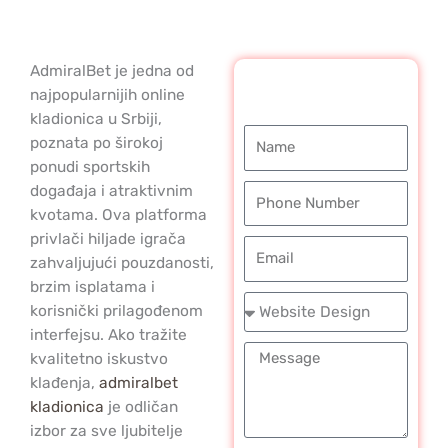
AdmiralBet je jedna od
REQUEST A
najpopularnijih online
FREE CALL
kladionica u Srbiji,
Name
poznata po širokoj
ponudi sportskih
događaja i atraktivnim
Phone
kvotama. Ova platforma
Number
privlači hiljade igrača
Email
zahvaljujući pouzdanosti,
brzim isplatama i
Service
korisnički prilagođenom
Required
interfejsu. Ako tražite
Message
kvalitetno iskustvo
klađenja,
admiralbet
kladionica
je odličan
izbor za sve ljubitelje