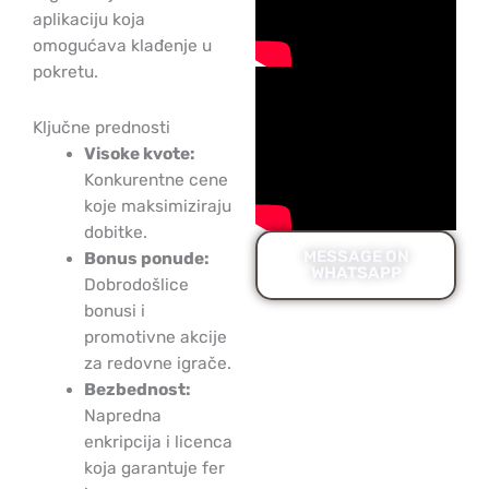
aplikaciju koja
omogućava klađenje u
pokretu.
Ključne prednosti
Visoke kvote:
Konkurentne cene
koje maksimiziraju
dobitke.
MESSAGE ON
Bonus ponude:
WHATSAPP
Dobrodošlice
bonusi i
promotivne akcije
za redovne igrače.
Bezbednost:
Napredna
enkripcija i licenca
koja garantuje fer