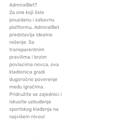
AdmiralBet?
Za one koji žele
pouzdanu i zabavnu
platformu, AdmiralBet
predstavlja idealno
rešenje. Sa
transparentnim
pravilima i brzim
povlacima novca, ova
kladionica gradi
dugoročno poverenje
među igračima.
Pridružite se zajednici i
iskusite uzbuđenje
sportskog klađenja na
najvišem nivou!