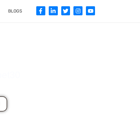
F
L
T
I
Y
BLOGS
a
i
w
n
o
c
n
i
s
u
e
k
t
t
t
b
e
t
a
u
o
d
e
g
b
o
i
r
r
e
k
n
a
-
-
m
f
i
n
bet30