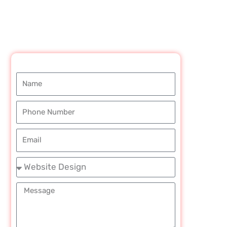
REQUEST A FREE CALL
Name
Phone
Number
Email
Service
Required
Message