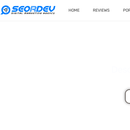
Skip
HOME
REVIEWS
PO
to
content
Desc