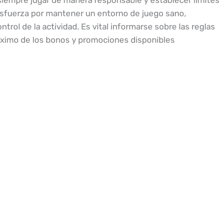
esfuerza por mantener un entorno de juego sano,
trol de la actividad. Es vital informarse sobre las reglas
máximo de los bonos y promociones disponibles