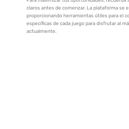
claros antes de comenzar. La plataforma se 
proporcionando herramientas útiles para el con
específicas de cada juego para disfrutar al 
actualmente.