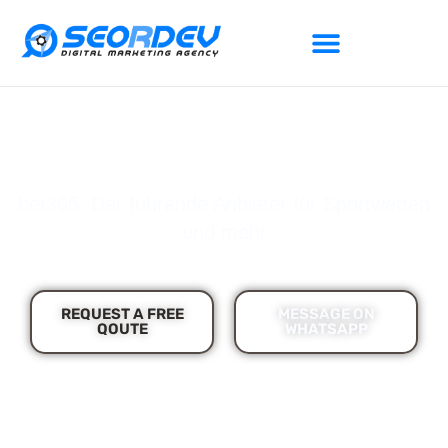
Skip
to
content
bet365: Der führende Anbieter für Sportwetten
und mehr
Home
»
bet365: Der führende Anbieter für Sportwetten und mehr
REQUEST A FREE
MESSAGE ON
QOUTE
WHATSAPP