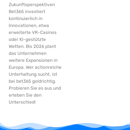
Zukunftsperspektiven
Bet365 investiert
kontinuierlich in
Innovationen, etwa
erweiterte VR-Casinos
oder KI-gestützte
Wetten. Bis 2026 plant
das Unternehmen
weitere Expansionen in
Europa. Wer actionreiche
Unterhaltung sucht, ist
bei bet365 goldrichtig.
Probieren Sie es aus und
erleben Sie den
Unterschied!