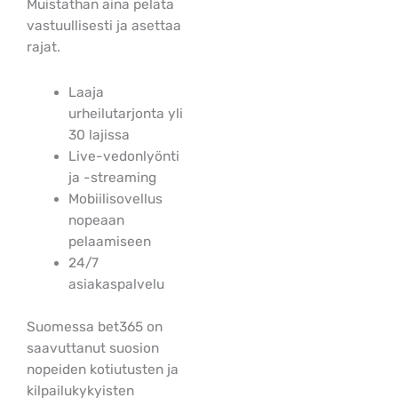
Muistathan aina pelata
vastuullisesti ja asettaa
rajat.
Laaja
urheilutarjonta yli
30 lajissa
Live-vedonlyönti
ja -streaming
Mobiilisovellus
nopeaan
pelaamiseen
24/7
asiakaspalvelu
Suomessa bet365 on
saavuttanut suosion
nopeiden kotiutusten ja
kilpailukykyisten