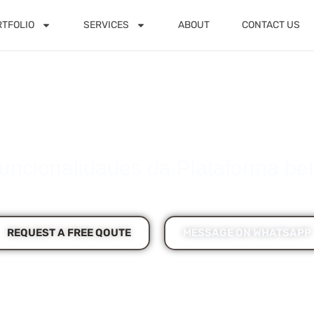
RTFOLIO
SERVICES
ABOUT
CONTACT US
uncionalidades da Plataforma be
e
»
Explorando as Funcionalidades da Plataforma bet365 em Por
REQUEST A FREE QOUTE
MESSAGE ON WHATSAPP