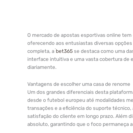
O mercado de apostas esportivas online tem 
oferecendo aos entusiastas diversas opções
completa, a
́bet365
se destaca como uma da
interface intuitiva e uma vasta cobertura de 
diariamente.
Vantagens de escolher uma casa de renome
Um dos grandes diferenciais desta plataform
desde o futebol europeu até modalidades me
transações e a eficiência do suporte técnico
satisfação do cliente em longo prazo. Além d
absoluto, garantindo que o foco permaneça a