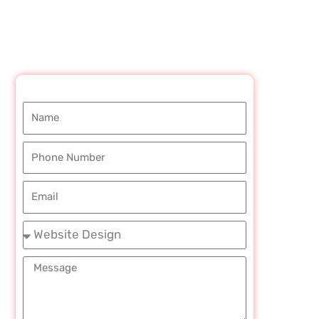
REQUEST A FREE CALL
Name
Phone
Number
Email
Service
Required
Message