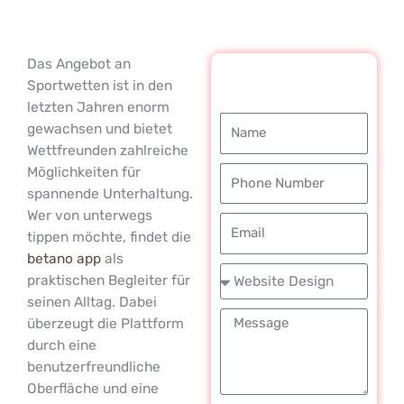
Das Angebot an
REQUEST A
Sportwetten ist in den
FREE CALL
letzten Jahren enorm
Name
gewachsen und bietet
Wettfreunden zahlreiche
Möglichkeiten für
Phone
spannende Unterhaltung.
Number
Wer von unterwegs
Email
tippen möchte, findet die
betano app
als
Service
praktischen Begleiter für
Required
seinen Alltag. Dabei
Message
überzeugt die Plattform
durch eine
benutzerfreundliche
Oberfläche und eine