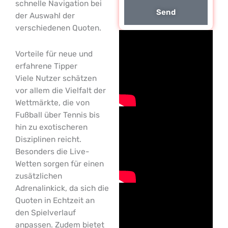
schnelle Navigation bei
Send
der Auswahl der
verschiedenen Quoten.
Vorteile für neue und
erfahrene Tipper
Viele Nutzer schätzen
vor allem die Vielfalt der
Wettmärkte, die von
Fußball über Tennis bis
hin zu exotischeren
Disziplinen reicht.
Besonders die Live-
Wetten sorgen für einen
zusätzlichen
Adrenalinkick, da sich die
Quoten in Echtzeit an
den Spielverlauf
anpassen. Zudem bietet