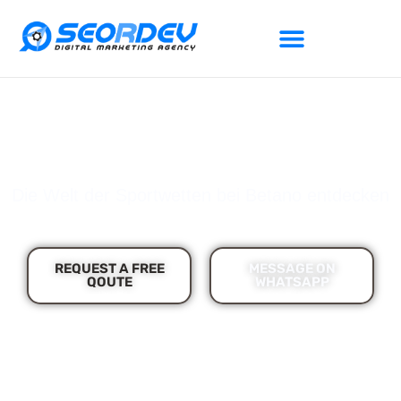
Skip
to
content
Die Welt der Sportwetten bei Betano entdecken
Home
»
Die Welt der Sportwetten bei Betano entdecken
REQUEST A FREE
MESSAGE ON
QOUTE
WHATSAPP