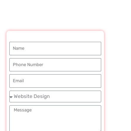
REQUEST A FREE CALL
m
Name
Phone
Number
Email
Service
Required
Message