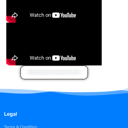
MESSAGE ON WHATSAPP
Legal
Terms & Condition