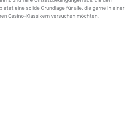
ietet eine solide Grundlage für alle, die gerne in einer
nen Casino-Klassikern versuchen möchten.