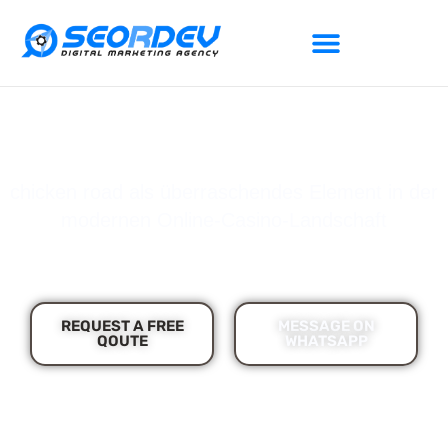
Skip
to
content
chicken road als überraschendes Element in der
modernen Online-Casino-Landschaft
Home
»
chicken road als überraschendes Element in der modernen
Online-Casino-Landschaft
REQUEST A FREE
MESSAGE ON
QOUTE
WHATSAPP