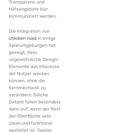
Transparenz und
Hilfsangebote klar
kommuniziert werden.
Die Integration von
chicken road
in einige
Spielumgebungen hat
gezeigt, dass
ungewöhnliche Design-
Elemente das Interesse
der Nutzer wecken
können, ohne die
Kernmechanik zu
verändern. Solche
Details fallen besonders
dann auf, wenn der Rest
der Oberfläche sehr
clean und funktional
gestaltet ist. Spieler