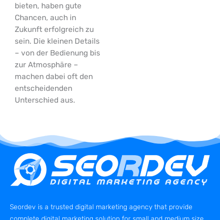
bieten, haben gute
Chancen, auch in
Zukunft erfolgreich zu
sein. Die kleinen Details
– von der Bedienung bis
zur Atmosphäre –
machen dabei oft den
entscheidenden
Unterschied aus.
Seordev is a trusted digital marketing agency that provide
complete digital marketing solution for small and medium size