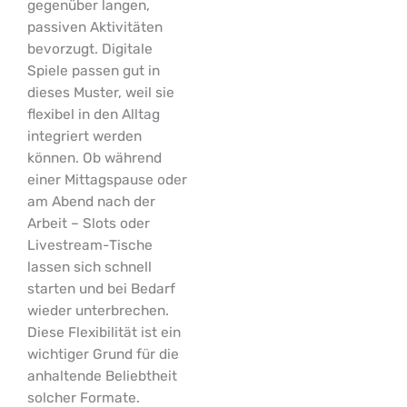
gegenüber langen,
passiven Aktivitäten
bevorzugt. Digitale
Spiele passen gut in
dieses Muster, weil sie
flexibel in den Alltag
integriert werden
können. Ob während
einer Mittagspause oder
am Abend nach der
Arbeit – Slots oder
Livestream-Tische
lassen sich schnell
starten und bei Bedarf
wieder unterbrechen.
Diese Flexibilität ist ein
wichtiger Grund für die
anhaltende Beliebtheit
solcher Formate.