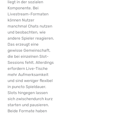
liegt in der sozialen
Komponente. Bei
Livestream-Formaten
können Nutzer
manchmal Chats nutzen
und beobachten, wie
andere Spieler reagieren.
Das erzeugt eine
gewisse Gemeinschaft,
die bei einzelnen Slot-
Sessions fehlt. Allerdings
erfordern Live-Tische
mehr Aufmerksamkeit
und sind weniger flexibel
in puncto Spieldauer.
Slots hingegen lassen
sich zwischendurch kurz
starten und pausieren.
Beide Formate haben