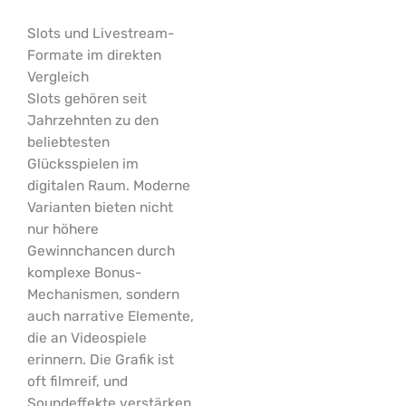
Slots und Livestream-
Formate im direkten
Vergleich
Slots gehören seit
Jahrzehnten zu den
beliebtesten
Glücksspielen im
digitalen Raum. Moderne
Varianten bieten nicht
nur höhere
Gewinnchancen durch
komplexe Bonus-
Mechanismen, sondern
auch narrative Elemente,
die an Videospiele
erinnern. Die Grafik ist
oft filmreif, und
Soundeffekte verstärken