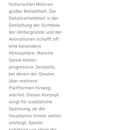
historischen Motiven
großer Beliebtheit. Die
Detailverliebtheit in der
Gestaltung der Symbole,
der Hintergründe und der
Animationen schafft oft
eine besondere
Atmosphäre. Manche
Spiele bieten
progressive Jackpots,
bei denen der Gewinn
über mehrere
Plattformen hinweg
wächst. Dieses Konzept
sorgt für zusätzliche
Spannung, da der
Hauptpreis immer weiter
ansteigt. Spieler
schätzen vor allem die