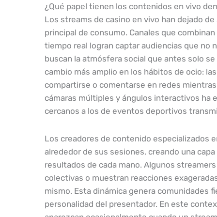
¿Qué papel tienen los contenidos en vivo den
Los streams de casino en vivo han dejado de
principal de consumo. Canales que combinan p
tiempo real logran captar audiencias que no
buscan la atmósfera social que antes solo se 
cambio más amplio en los hábitos de ocio: la
compartirse o comentarse en redes mientras se
cámaras múltiples y ángulos interactivos ha 
cercanos a los de eventos deportivos transmit
Los creadores de contenido especializados en 
alrededor de sus sesiones, creando una capa 
resultados de cada mano. Algunos streamers 
colectivas o muestran reacciones exageradas
mismo. Esta dinámica genera comunidades fiel
personalidad del presentador. En este contex