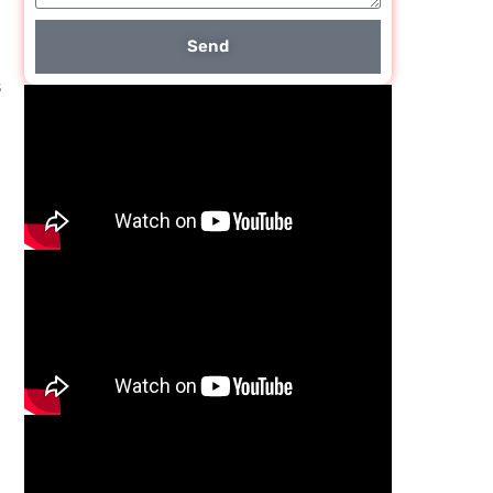
Send
s
s
e