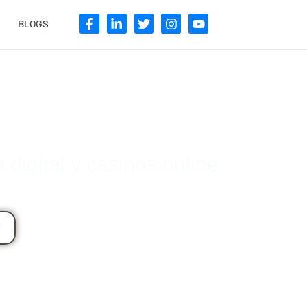
F
L
T
I
Y
BLOGS
a
i
w
n
o
c
n
i
s
u
e
k
t
t
t
b
e
t
a
u
o
d
e
g
b
o
i
r
r
e
k
n
a
-
-
m
f
i
n
digital y casinos online
sinos online