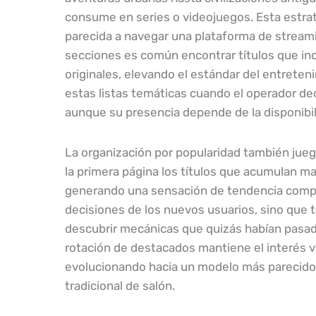
consume en series o videojuegos. Esta estrate
parecida a navegar una plataforma de streami
secciones es común encontrar títulos que i
originales, elevando el estándar del entrete
estas listas temáticas cuando el operador de
aunque su presencia depende de la disponibil
La organización por popularidad también jue
la primera página los títulos que acumulan m
generando una sensación de tendencia compart
decisiones de los nuevos usuarios, sino que
descubrir mecánicas que quizás habían pasad
rotación de destacados mantiene el interés vi
evolucionando hacia un modelo más parecido 
tradicional de salón.