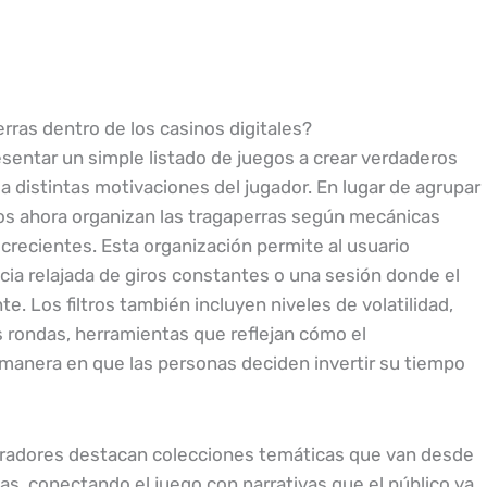
rras dentro de los casinos digitales?
entar un simple listado de juegos a crear verdaderos
distintas motivaciones del jugador. En lugar de agrupar
ios ahora organizan las tragaperras según mecánicas
recientes. Esta organización permite al usuario
cia relajada de giros constantes o una sesión donde el
. Los filtros también incluyen niveles de volatilidad,
s rondas, herramientas que reflejan cómo el
a manera en que las personas deciden invertir su tiempo
peradores destacan colecciones temáticas que van desde
as, conectando el juego con narrativas que el público ya