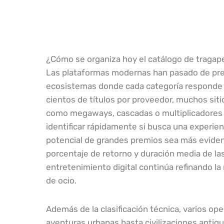
¿Cómo se organiza hoy el catálogo de tragape
Las plataformas modernas han pasado de pres
ecosistemas donde cada categoría responde a 
cientos de títulos por proveedor, muchos sit
como megaways, cascadas o multiplicadores c
identificar rápidamente si busca una experien
potencial de grandes premios sea más evidente
porcentaje de retorno y duración media de la
entretenimiento digital continúa refinando l
de ocio.
Además de la clasificación técnica, varios o
aventuras urbanas hasta civilizaciones antigu