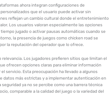
ataformas ahora integran configuraciones de
 personalizados que el usuario puede activar sin
nes reflejan un cambio cultural donde el entretenimiento
alor. Los usuarios valoran especialmente las opciones
e tiempo jugado o activar pausas automáticas cuando se
ntorno, la presencia de juegos como chicken road se
or la reputación del operador que lo ofrece.
relevancia. Los jugadores prefieren sitios que limitan el
que ofrecen opciones claras para eliminar información
 el servicio. Esta preocupación ha llevado a algunos
de datos más estrictas y a implementar autenticación en
 seguridad ya no se percibe como una barrera técnica
ocio, comparable a la calidad del juego o la variedad del