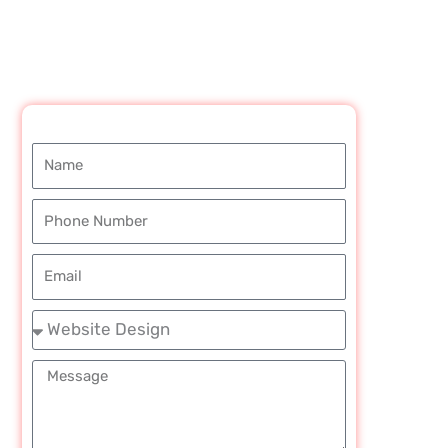
REQUEST A FREE CALL
Name
Phone
Number
Email
Service
Required
Message