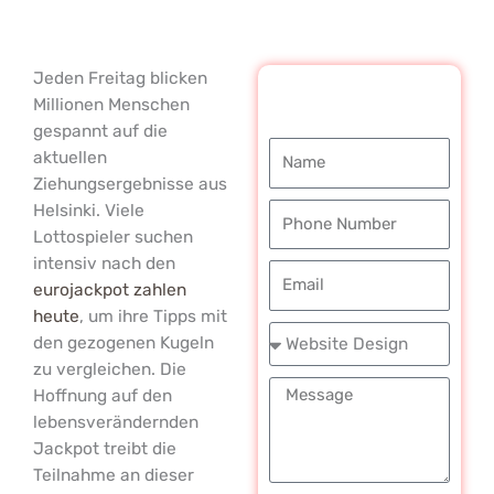
Jeden Freitag blicken
REQUEST A
Millionen Menschen
FREE CALL
gespannt auf die
Name
aktuellen
Ziehungsergebnisse aus
Helsinki. Viele
Phone
Lottospieler suchen
Number
intensiv nach den
Email
eurojackpot zahlen
heute
, um ihre Tipps mit
Service
den gezogenen Kugeln
Required
zu vergleichen. Die
Message
Hoffnung auf den
lebensverändernden
Jackpot treibt die
Teilnahme an dieser