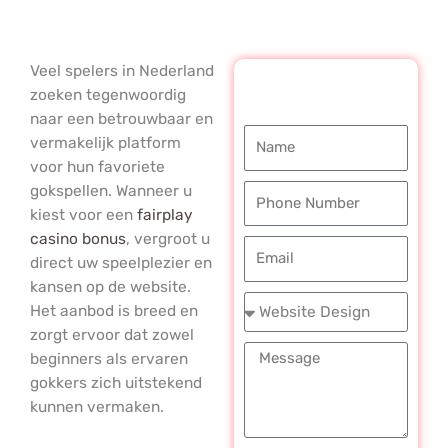
Veel spelers in Nederland
REQUEST A
zoeken tegenwoordig
FREE CALL
naar een betrouwbaar en
Name
vermakelijk platform
voor hun favoriete
gokspellen. Wanneer u
Phone
kiest voor een
fairplay
Number
casino bonus
, vergroot u
Email
direct uw speelplezier en
kansen op de website.
Service
Het aanbod is breed en
Required
zorgt ervoor dat zowel
Message
beginners als ervaren
gokkers zich uitstekend
kunnen vermaken.