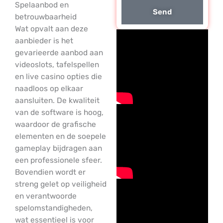
Spelaanbod en
Send
betrouwbaarheid
Wat opvalt aan deze
aanbieder is het
gevarieerde aanbod aan
videoslots, tafelspellen
en live casino opties die
naadloos op elkaar
aansluiten. De kwaliteit
van de software is hoog,
waardoor de grafische
elementen en de soepele
gameplay bijdragen aan
een professionele sfeer.
Bovendien wordt er
streng gelet op veiligheid
en verantwoorde
spelomstandigheden,
wat essentieel is voor