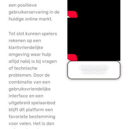
een positieve
gebruikerservaring in de
huidige online markt.
Tot slot kunnen spelers
rekenen op een
klantvriendelijke
omgeving waar hulp
altijd nabij is bij vragen
MESSAGE ON
of technische
WHATSAPP
problemen. Door de
combinatie van een
gebruiksvriendelijke
interface en een
uitgebreid spelaanbod
blijft dit platform een
favoriete bestemming
voor velen. Het is dan