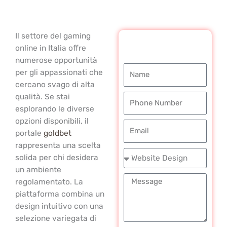
Il settore del gaming
REQUEST A
online in Italia offre
FREE CALL
numerose opportunità
Name
per gli appassionati che
cercano svago di alta
qualità. Se stai
Phone
esplorando le diverse
Number
opzioni disponibili, il
Email
portale
goldbet
rappresenta una scelta
Service
solida per chi desidera
Required
un ambiente
Message
regolamentato. La
piattaforma combina un
design intuitivo con una
selezione variegata di