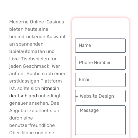
Moderne Online-Casinos
REQUEST A
bieten heute eine
FREE CALL
beeindruckende Auswahl
Name
an spannenden
Spielautomaten und
Live-Tischspielen für
Phone
jeden Geschmack. Wer
Number
auf der Suche nach einer
Email
erstklassigen Plattform
ist, sollte sich
hitnspin
Service
deutschland
unbedingt
Required
genauer ansehen. Das
Message
Angebot zeichnet sich
durch eine
benutzerfreundliche
Oberfläche und eine