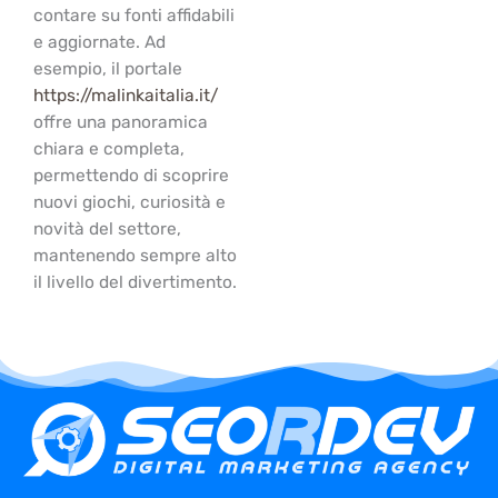
contare su fonti affidabili
e aggiornate. Ad
esempio, il portale
https://malinkaitalia.it/
offre una panoramica
chiara e completa,
permettendo di scoprire
nuovi giochi, curiosità e
novità del settore,
mantenendo sempre alto
il livello del divertimento.