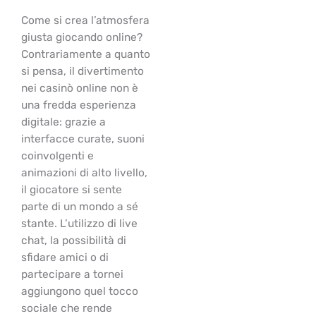
Come si crea l’atmosfera
giusta giocando online?
Contrariamente a quanto
si pensa, il divertimento
nei casinò online non è
una fredda esperienza
digitale: grazie a
interfacce curate, suoni
coinvolgenti e
animazioni di alto livello,
il giocatore si sente
parte di un mondo a sé
stante. L’utilizzo di live
chat, la possibilità di
sfidare amici o di
partecipare a tornei
aggiungono quel tocco
sociale che rende