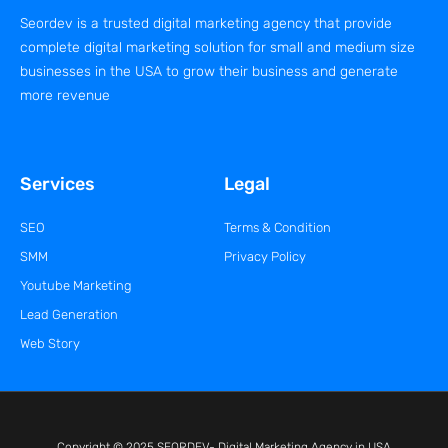
Seordev is a trusted digital marketing agency that provide
complete digital marketing solution for small and medium size
businesses in the USA to grow their business and generate
more revenue
Services
Legal
SEO
Terms & Condition
SMM
Privacy Policy
Youtube Marketing
Lead Generation
Web Story
Copyright © 2025 SEORDEV- Digital Marketing Agency in USA