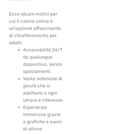
Ecco alcuni motivi per
cui il casinò online è
un’opzione affascinante
di intrattenimento per
adulti:
Accessibilità 24/7
da qualunque
dispositivo, senza
spostamenti.
Vasta selezione di
giochi che si
adattano a ogni
umore e interesse.
Esperienze
immersive grazie
a grafiche e suoni
di ultima