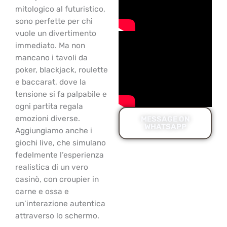
mitologico al futuristico,
sono perfette per chi
vuole un divertimento
immediato. Ma non
mancano i tavoli da
poker, blackjack, roulette
e baccarat, dove la
tensione si fa palpabile e
ogni partita regala
emozioni diverse.
MESSAGE ON
WHATSAPP
Aggiungiamo anche i
giochi live, che simulano
fedelmente l’esperienza
realistica di un vero
casinò, con croupier in
carne e ossa e
un’interazione autentica
attraverso lo schermo.