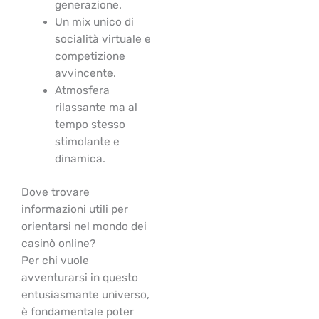
generazione.
Un mix unico di
socialità virtuale e
competizione
avvincente.
Atmosfera
rilassante ma al
tempo stesso
stimolante e
dinamica.
Dove trovare
informazioni utili per
orientarsi nel mondo dei
casinò online?
Per chi vuole
avventurarsi in questo
entusiasmante universo,
è fondamentale poter