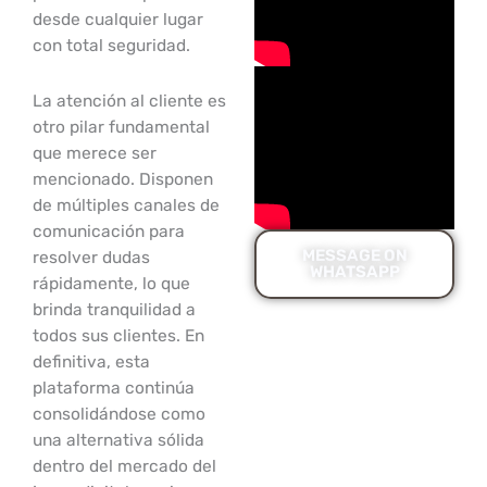
desde cualquier lugar
con total seguridad.
La atención al cliente es
otro pilar fundamental
que merece ser
mencionado. Disponen
de múltiples canales de
comunicación para
MESSAGE ON
resolver dudas
WHATSAPP
rápidamente, lo que
brinda tranquilidad a
todos sus clientes. En
definitiva, esta
plataforma continúa
consolidándose como
una alternativa sólida
dentro del mercado del