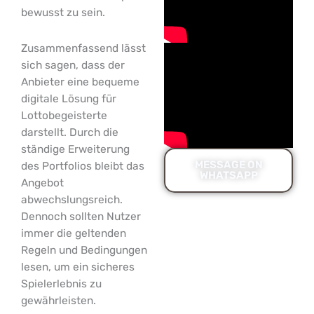
bewusst zu sein.
Zusammenfassend lässt
sich sagen, dass der
Anbieter eine bequeme
digitale Lösung für
Lottobegeisterte
darstellt. Durch die
ständige Erweiterung
MESSAGE ON
des Portfolios bleibt das
WHATSAPP
Angebot
abwechslungsreich.
Dennoch sollten Nutzer
immer die geltenden
Regeln und Bedingungen
lesen, um ein sicheres
Spielerlebnis zu
gewährleisten.