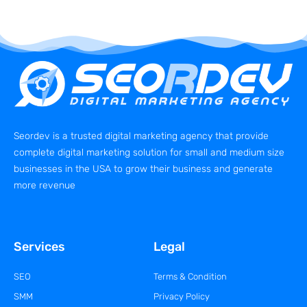
Seordev is a trusted digital marketing agency that provide
complete digital marketing solution for small and medium size
businesses in the USA to grow their business and generate
more revenue
Services
Legal
SEO
Terms & Condition
SMM
Privacy Policy