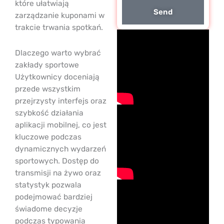
które ułatwiają
Send
zarządzanie kuponami w
trakcie trwania spotkań.
Dlaczego warto wybrać
zakłady sportowe
Użytkownicy doceniają
przede wszystkim
przejrzysty interfejs oraz
szybkość działania
aplikacji mobilnej, co jest
kluczowe podczas
dynamicznych wydarzeń
sportowych. Dostęp do
transmisji na żywo oraz
statystyk pozwala
podejmować bardziej
świadome decyzje
podczas typowania