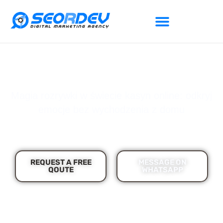
Skip
to
content
Magia rozrywki w świecie kasyn online: odkryj
emocje bez wychodzenia z domu
Home
»
Magia rozrywki w świecie kasyn online: odkryj emocje bez
wychodzenia z domu
REQUEST A FREE
MESSAGE ON
QOUTE
WHATSAPP