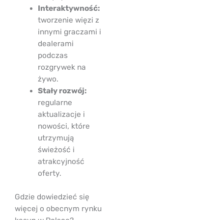
Interaktywność:
tworzenie więzi z
innymi graczami i
dealerami
podczas
rozgrywek na
żywo.
Stały rozwój:
regularne
aktualizacje i
nowości, które
utrzymują
świeżość i
atrakcyjność
oferty.
Gdzie dowiedzieć się
więcej o obecnym rynku