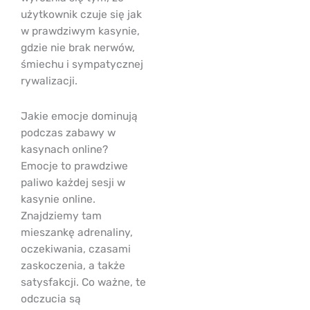
użytkownik czuje się jak
w prawdziwym kasynie,
gdzie nie brak nerwów,
śmiechu i sympatycznej
rywalizacji.
Jakie emocje dominują
podczas zabawy w
kasynach online?
Emocje to prawdziwe
paliwo każdej sesji w
kasynie online.
Znajdziemy tam
mieszankę adrenaliny,
oczekiwania, czasami
zaskoczenia, a także
satysfakcji. Co ważne, te
odczucia są