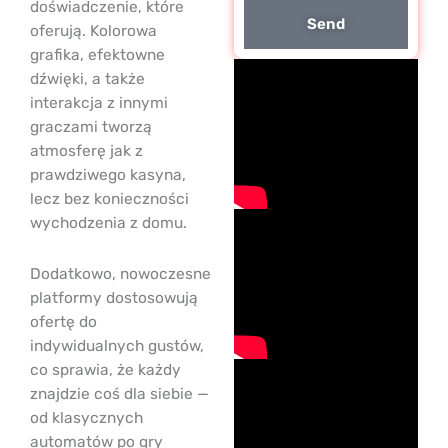
doświadczenie, które
Send
oferują. Kolorowa
grafika, efektowne
dźwięki, a także
interakcja z innymi
graczami tworzą
atmosferę jak z
prawdziwego kasyna,
lecz bez konieczności
wychodzenia z domu.
Dodatkowo, nowoczesne
platformy dostosowują
ofertę do
indywidualnych gustów,
co sprawia, że każdy
znajdzie coś dla siebie —
od klasycznych
automatów po gry