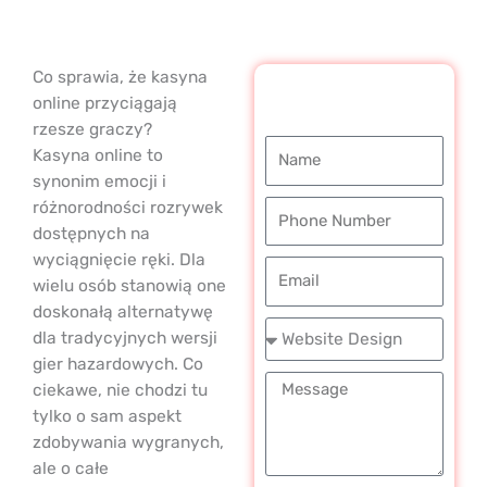
Co sprawia, że kasyna
REQUEST A
online przyciągają
FREE CALL
rzesze graczy?
Name
Kasyna online to
synonim emocji i
różnorodności rozrywek
Phone
dostępnych na
Number
wyciągnięcie ręki. Dla
Email
wielu osób stanowią one
doskonałą alternatywę
Service
dla tradycyjnych wersji
Required
gier hazardowych. Co
Message
ciekawe, nie chodzi tu
tylko o sam aspekt
zdobywania wygranych,
ale o całe