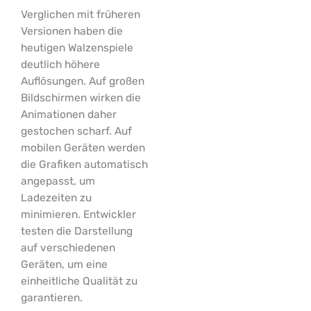
Verglichen mit früheren
Versionen haben die
heutigen Walzenspiele
deutlich höhere
Auflösungen. Auf großen
Bildschirmen wirken die
Animationen daher
gestochen scharf. Auf
mobilen Geräten werden
die Grafiken automatisch
angepasst, um
Ladezeiten zu
minimieren. Entwickler
testen die Darstellung
auf verschiedenen
Geräten, um eine
einheitliche Qualität zu
garantieren.