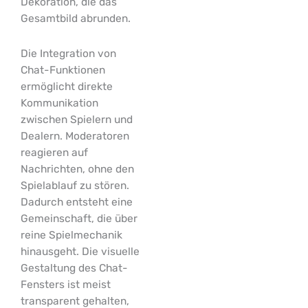
Dekoration, die das
Gesamtbild abrunden.
Die Integration von
Chat-Funktionen
ermöglicht direkte
Kommunikation
zwischen Spielern und
Dealern. Moderatoren
reagieren auf
Nachrichten, ohne den
Spielablauf zu stören.
Dadurch entsteht eine
Gemeinschaft, die über
reine Spielmechanik
hinausgeht. Die visuelle
Gestaltung des Chat-
Fensters ist meist
transparent gehalten,