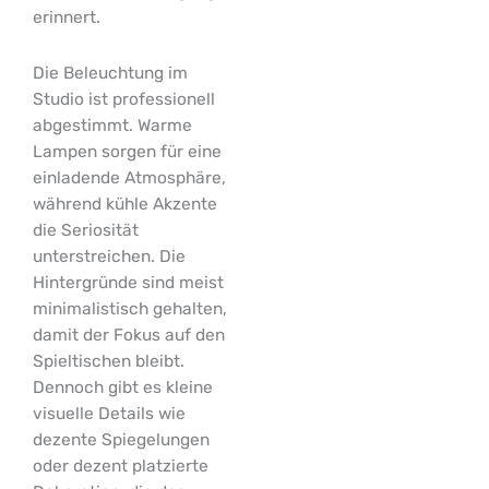
erinnert.
Die Beleuchtung im
Studio ist professionell
abgestimmt. Warme
Lampen sorgen für eine
einladende Atmosphäre,
während kühle Akzente
die Seriosität
unterstreichen. Die
Hintergründe sind meist
minimalistisch gehalten,
damit der Fokus auf den
Spieltischen bleibt.
Dennoch gibt es kleine
visuelle Details wie
dezente Spiegelungen
oder dezent platzierte