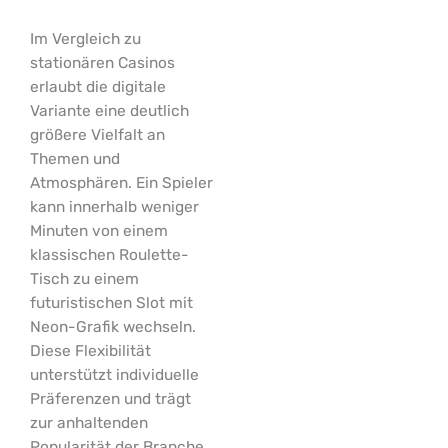
Im Vergleich zu
stationären Casinos
erlaubt die digitale
Variante eine deutlich
größere Vielfalt an
Themen und
Atmosphären. Ein Spieler
kann innerhalb weniger
Minuten von einem
klassischen Roulette-
Tisch zu einem
futuristischen Slot mit
Neon-Grafik wechseln.
Diese Flexibilität
unterstützt individuelle
Präferenzen und trägt
zur anhaltenden
Popularität der Branche