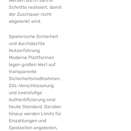
werden durch sanfte
Schnitte realisiert, damit
der Zuschauer nicht
abgelenkt wird.
Spielerische Sicherheit
und durchdachte
Nutzerführung
Moderne Plattformen
legen großen Wert auf
transparente
Sicherheitsmaßnahmen.
SSL-Verschlüsselung
und zweistufige
Authentifizierung sind
heute Standard. Darüber
hinaus werden Limits für
Einzahlungen und
Spielzeiten angeboten,