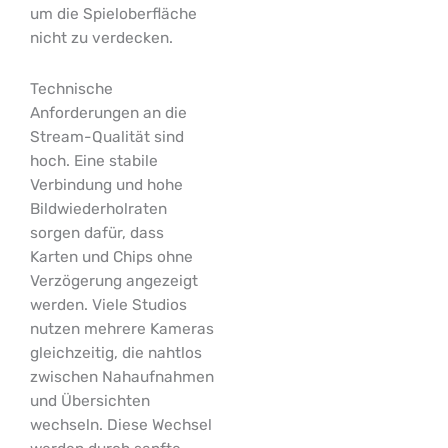
um die Spieloberfläche
nicht zu verdecken.
Technische
Anforderungen an die
Stream-Qualität sind
hoch. Eine stabile
Verbindung und hohe
Bildwiederholraten
sorgen dafür, dass
Karten und Chips ohne
Verzögerung angezeigt
werden. Viele Studios
nutzen mehrere Kameras
gleichzeitig, die nahtlos
zwischen Nahaufnahmen
und Übersichten
wechseln. Diese Wechsel