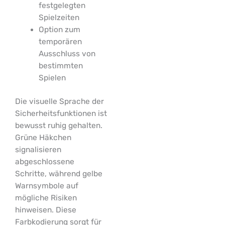
festgelegten
Spielzeiten
Option zum
temporären
Ausschluss von
bestimmten
Spielen
Die visuelle Sprache der
Sicherheitsfunktionen ist
bewusst ruhig gehalten.
Grüne Häkchen
signalisieren
abgeschlossene
Schritte, während gelbe
Warnsymbole auf
mögliche Risiken
hinweisen. Diese
Farbkodierung sorgt für