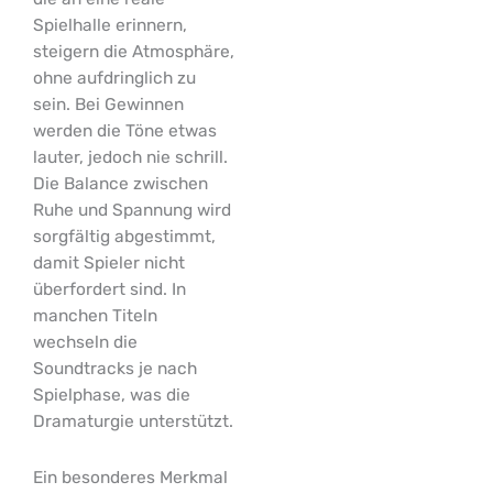
Spielhalle erinnern,
steigern die Atmosphäre,
ohne aufdringlich zu
sein. Bei Gewinnen
werden die Töne etwas
lauter, jedoch nie schrill.
Die Balance zwischen
Ruhe und Spannung wird
sorgfältig abgestimmt,
damit Spieler nicht
überfordert sind. In
manchen Titeln
wechseln die
Soundtracks je nach
Spielphase, was die
Dramaturgie unterstützt.
Ein besonderes Merkmal