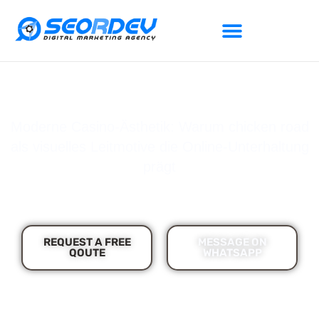
Skip
to
content
Moderne Casino-Ästhetik: Warum chicken road
als visuelles Leitmotive die Online-Unterhaltung
prägt
Home
»
Moderne Casino-Ästhetik: Warum chicken road als visuelles
Leitmotive die Online-Unterhaltung prägt
REQUEST A FREE
MESSAGE ON
QOUTE
WHATSAPP