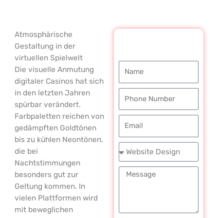
Atmosphärische
REQUEST A
Gestaltung in der
FREE CALL
virtuellen Spielwelt
Name
Die visuelle Anmutung
digitaler Casinos hat sich
in den letzten Jahren
Phone
spürbar verändert.
Number
Farbpaletten reichen von
Email
gedämpften Goldtönen
bis zu kühlen Neontönen,
Service
die bei
Required
Nachtstimmungen
Message
besonders gut zur
Geltung kommen. In
vielen Plattformen wird
mit beweglichen