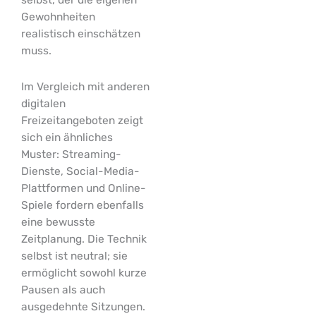
selbst, der die eigenen
Gewohnheiten
realistisch einschätzen
muss.
Im Vergleich mit anderen
digitalen
Freizeitangeboten zeigt
sich ein ähnliches
Muster: Streaming-
Dienste, Social-Media-
Plattformen und Online-
Spiele fordern ebenfalls
eine bewusste
Zeitplanung. Die Technik
selbst ist neutral; sie
ermöglicht sowohl kurze
Pausen als auch
ausgedehnte Sitzungen.