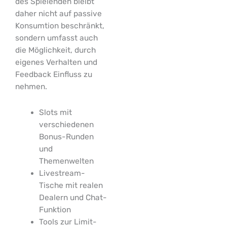
des Spielenden bleibt
daher nicht auf passive
Konsumtion beschränkt,
sondern umfasst auch
die Möglichkeit, durch
eigenes Verhalten und
Feedback Einfluss zu
nehmen.
Slots mit
verschiedenen
Bonus-Runden
und
Themenwelten
Livestream-
Tische mit realen
Dealern und Chat-
Funktion
Tools zur Limit-