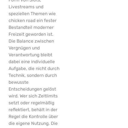
Livestreams und
speziellen Themen wie
chicken road ein fester
Bestandteil moderner
Freizeit geworden ist.
Die Balance zwischen
Vergnügen und
Verantwortung bleibt
dabei eine individuelle
Aufgabe, die nicht durch
Technik, sondern durch
bewusste
Entscheidungen gelöst
wird. Wer sich Zeitlimits
setzt oder regelmäßig
reflektiert, behält in der
Regel die Kontrolle über
die eigene Nutzung. Die