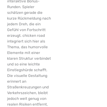
interaktive Bonus-
Runden. Spieler
schätzen gerade die
kurze Rückmeldung nach
jedem Dreh, die ein
Gefühl von Fortschritt
erzeugt. chicken road
integriert sich hier als
Thema, das humorvolle
Elemente mit einer
klaren Struktur verbindet
und so eine leichte
Einstiegshürde schafft.
Die visuelle Gestaltung
erinnert an
Straßenkreuzungen und
Verkehrszeichen, bleibt
jedoch weit genug von
realen Risiken entfernt,