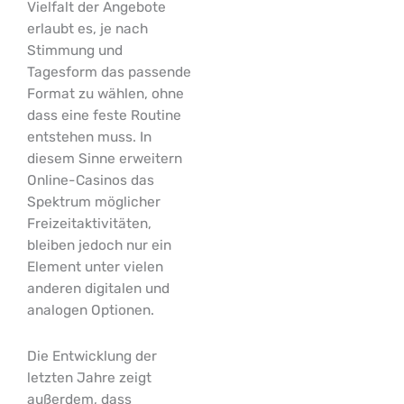
Vielfalt der Angebote
erlaubt es, je nach
Stimmung und
Tagesform das passende
Format zu wählen, ohne
dass eine feste Routine
entstehen muss. In
diesem Sinne erweitern
Online-Casinos das
Spektrum möglicher
Freizeitaktivitäten,
bleiben jedoch nur ein
Element unter vielen
anderen digitalen und
analogen Optionen.
Die Entwicklung der
letzten Jahre zeigt
außerdem, dass