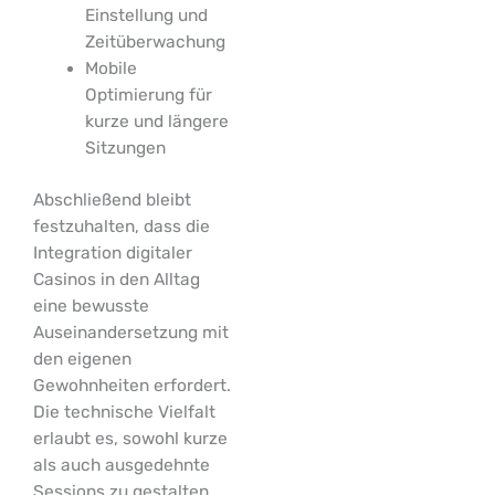
Einstellung und
Zeitüberwachung
Mobile
Optimierung für
kurze und längere
Sitzungen
Abschließend bleibt
festzuhalten, dass die
Integration digitaler
Casinos in den Alltag
eine bewusste
Auseinandersetzung mit
den eigenen
Gewohnheiten erfordert.
Die technische Vielfalt
erlaubt es, sowohl kurze
als auch ausgedehnte
Sessions zu gestalten,