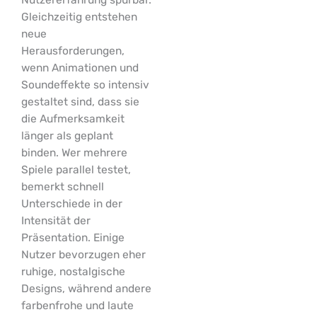
Nutzererfahrung spürbar.
Gleichzeitig entstehen
neue
Herausforderungen,
wenn Animationen und
Soundeffekte so intensiv
gestaltet sind, dass sie
die Aufmerksamkeit
länger als geplant
binden. Wer mehrere
Spiele parallel testet,
bemerkt schnell
Unterschiede in der
Intensität der
Präsentation. Einige
Nutzer bevorzugen eher
ruhige, nostalgische
Designs, während andere
farbenfrohe und laute