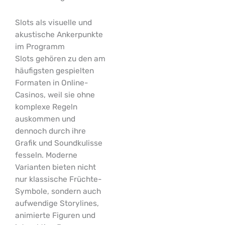
Slots als visuelle und
akustische Ankerpunkte
im Programm
Slots gehören zu den am
häufigsten gespielten
Formaten in Online-
Casinos, weil sie ohne
komplexe Regeln
auskommen und
dennoch durch ihre
Grafik und Soundkulisse
fesseln. Moderne
Varianten bieten nicht
nur klassische Früchte-
Symbole, sondern auch
aufwendige Storylines,
animierte Figuren und