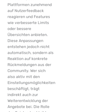
Plattformen zunehmend
auf Nutzerfeedback
reagieren und Features
wie verbesserte Limits
oder bessere
Übersichten anbieten.
Diese Anpassungen
entstehen jedoch nicht
automatisch, sondern als
Reaktion auf konkrete
Rückmeldungen aus der
Community. Wer sich
also aktiv mit den
Einstellungsmöglichkeiten
beschäftigt, trägt
indirekt auch zur
Weiterentwicklung der
Angebote bei. Die Rolle