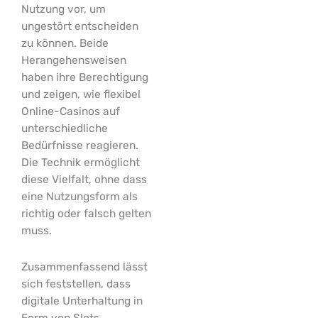
Nutzung vor, um
ungestört entscheiden
zu können. Beide
Herangehensweisen
haben ihre Berechtigung
und zeigen, wie flexibel
Online-Casinos auf
unterschiedliche
Bedürfnisse reagieren.
Die Technik ermöglicht
diese Vielfalt, ohne dass
eine Nutzungsform als
richtig oder falsch gelten
muss.
Zusammenfassend lässt
sich feststellen, dass
digitale Unterhaltung in
Form von Slots,