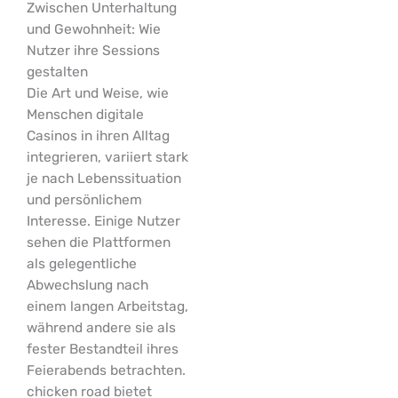
Zwischen Unterhaltung
und Gewohnheit: Wie
Nutzer ihre Sessions
gestalten
Die Art und Weise, wie
Menschen digitale
Casinos in ihren Alltag
integrieren, variiert stark
je nach Lebenssituation
und persönlichem
Interesse. Einige Nutzer
sehen die Plattformen
als gelegentliche
Abwechslung nach
einem langen Arbeitstag,
während andere sie als
fester Bestandteil ihres
Feierabends betrachten.
chicken road bietet