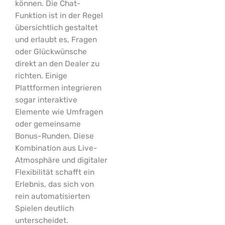
können. Die Chat-
Funktion ist in der Regel
übersichtlich gestaltet
und erlaubt es, Fragen
oder Glückwünsche
direkt an den Dealer zu
richten. Einige
Plattformen integrieren
sogar interaktive
Elemente wie Umfragen
oder gemeinsame
Bonus-Runden. Diese
Kombination aus Live-
Atmosphäre und digitaler
Flexibilität schafft ein
Erlebnis, das sich von
rein automatisierten
Spielen deutlich
unterscheidet.