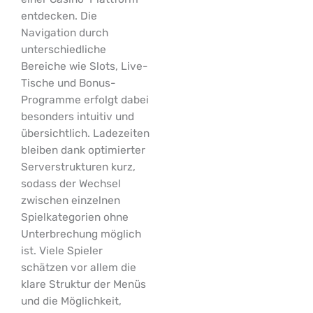
entdecken. Die
Navigation durch
unterschiedliche
Bereiche wie Slots, Live-
Tische und Bonus-
Programme erfolgt dabei
besonders intuitiv und
übersichtlich. Ladezeiten
bleiben dank optimierter
Serverstrukturen kurz,
sodass der Wechsel
zwischen einzelnen
Spielkategorien ohne
Unterbrechung möglich
ist. Viele Spieler
schätzen vor allem die
klare Struktur der Menüs
und die Möglichkeit,