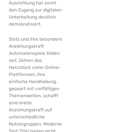
Ausrichtung hat somit
den Zugang zur digitalen
Unterhaltung deutlich
demokratisiert.
Slots und ihre besondere
Anziehungskraft
Automatenspiele bilden
seit Jahren das
Herzstück vieler Online-
Plattformen. Ihre
einfache Handhabung,
gepaart mit vielfältigen
Themenwelten, schafft
eine breite
Anziehungskraft auf
unterschiedliche
Nutzergruppen. Moderne
Slot-Titel bieten nicht