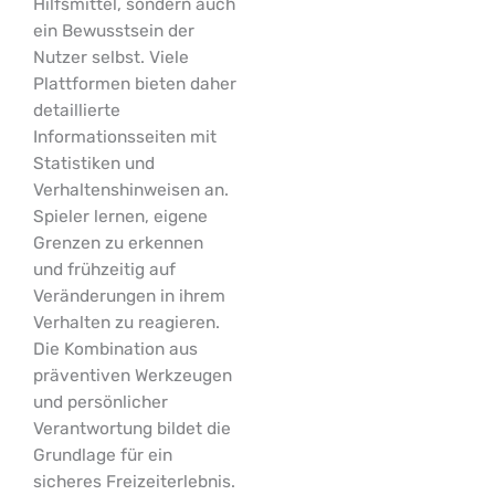
Hilfsmittel, sondern auch
ein Bewusstsein der
Nutzer selbst. Viele
Plattformen bieten daher
detaillierte
Informationsseiten mit
Statistiken und
Verhaltenshinweisen an.
Spieler lernen, eigene
Grenzen zu erkennen
und frühzeitig auf
Veränderungen in ihrem
Verhalten zu reagieren.
Die Kombination aus
präventiven Werkzeugen
und persönlicher
Verantwortung bildet die
Grundlage für ein
sicheres Freizeiterlebnis.