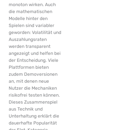
monoton wirken. Auch
die mathematischen
Modelle hinter den
Spielen sind variabler
geworden: Volatilität und
Auszahlungsraten
werden transparent
angezeigt und helfen bei
der Entscheidung. Viele
Plattformen bieten
zudem Demoversionen
an, mit denen neue
Nutzer die Mechaniken
risikofrei testen können.
Dieses Zusammenspiel
aus Technik und
Unterhaltung erklärt die
dauerhafte Popularität