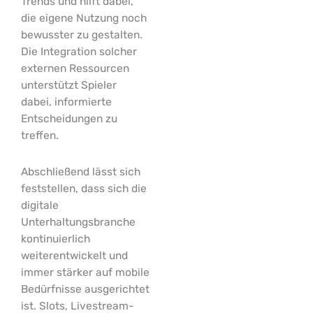
Trends und hilft dabei,
die eigene Nutzung noch
bewusster zu gestalten.
Die Integration solcher
externen Ressourcen
unterstützt Spieler
dabei, informierte
Entscheidungen zu
treffen.
Abschließend lässt sich
feststellen, dass sich die
digitale
Unterhaltungsbranche
kontinuierlich
weiterentwickelt und
immer stärker auf mobile
Bedürfnisse ausgerichtet
ist. Slots, Livestream-