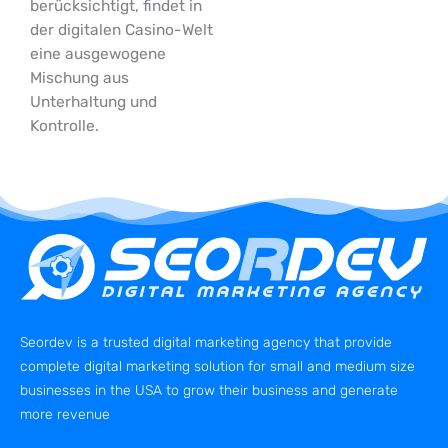
berücksichtigt, findet in
der digitalen Casino-Welt
eine ausgewogene
Mischung aus
Unterhaltung und
Kontrolle.
Seordev is a trusted digital marketing agency that provide
complete digital marketing solution for small and medium size
businesses in the USA to grow their business and generate
more revenue