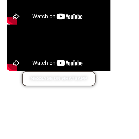
n
MESSAGE ON WHATSAPP