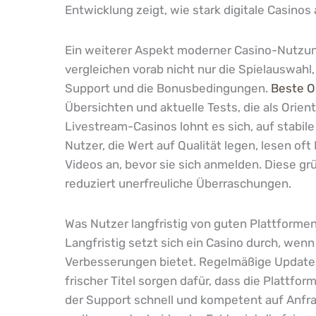
Entwicklung zeigt, wie stark digitale Casinos
Ein weiterer Aspekt moderner Casino-Nutzung
vergleichen vorab nicht nur die Spielauswah
Support und die Bonusbedingungen.
Beste O
Übersichten und aktuelle Tests, die als Orie
Livestream-Casinos lohnt es sich, auf stabil
Nutzer, die Wert auf Qualität legen, lesen o
Videos an, bevor sie sich anmelden. Diese grü
reduziert unerfreuliche Überraschungen.
Was Nutzer langfristig von guten Plattforme
Langfristig setzt sich ein Casino durch, wen
Verbesserungen bietet. Regelmäßige Updates 
frischer Titel sorgen dafür, dass die Plattfo
der Support schnell und kompetent auf Anfrag