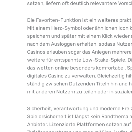
setzen, liefern oft deutlich relevantere Vors
Die Favoriten-Funktion ist ein weiteres prakti
Mit einem Herz-Symbol oder ähnlichen Icon 
speichern und später mit einem Klick wieder
nach dem Ausloggen erhalten, sodass Nutzer
Casinos erlauben sogar das Anlegen mehrerer 
weitere für entspannte Low-Stake-Spiele. D
das wetten online besonders komfortabel. Sp
digitales Casino zu verwalten. Gleichzeitig hi
ständig zwischen Dutzenden Titeln hin und he
mit anderen Nutzern zu teilen oder in sozial
Sicherheit, Verantwortung und moderne Fre
Spielersicherheit ist längst kein Randthema 
Anbieter. Lizenzierte Plattformen setzen au