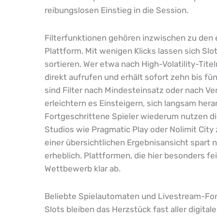
reibungslosen Einstieg in die Session.
Filterfunktionen gehören inzwischen zu den
Plattform. Mit wenigen Klicks lassen sich Slo
sortieren. Wer etwa nach High-Volatility-Tite
direkt aufrufen und erhält sofort zehn bis f
sind Filter nach Mindesteinsatz oder nach V
erleichtern es Einsteigern, sich langsam her
Fortgeschrittene Spieler wiederum nutzen di
Studios wie Pragmatic Play oder Nolimit City 
einer übersichtlichen Ergebnisansicht spart n
erheblich. Plattformen, die hier besonders f
Wettbewerb klar ab.
Beliebte Spielautomaten und Livestream-For
Slots bleiben das Herzstück fast aller digita