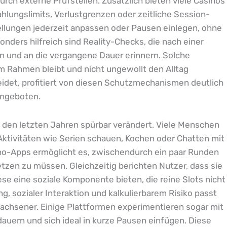
rch externe Prüfstellen. Zusätzlich bieten viele Casinos
hlungslimits, Verlustgrenzen oder zeitliche Session-
llungen jederzeit anpassen oder Pausen einlegen, ohne
nders hilfreich sind Reality-Checks, die nach einer
n und an die vergangene Dauer erinnern. Solche
m Rahmen bleibt und nicht ungewollt den Alltag
eidet, profitiert von diesen Schutzmechanismen deutlich
 Angeboten.
 den letzten Jahren spürbar verändert. Viele Menschen
ktivitäten wie Serien schauen, Kochen oder Chatten mit
ino-Apps ermöglicht es, zwischendurch ein paar Runden
etzen zu müssen. Gleichzeitig berichten Nutzer, dass sie
se eine soziale Komponente bieten, die reine Slots nicht
g, sozialer Interaktion und kalkulierbarem Risiko passt
achsener. Einige Plattformen experimentieren sogar mit
auern und sich ideal in kurze Pausen einfügen. Diese