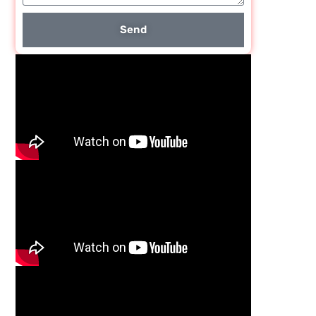
Send
d