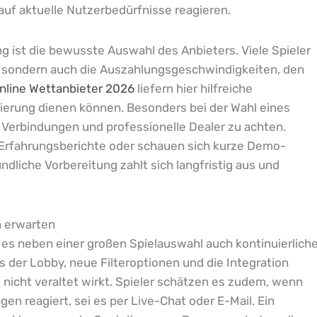
 auf aktuelle Nutzerbedürfnisse reagieren.
 ist die bewusste Auswahl des Anbieters. Viele Spieler
l, sondern auch die Auszahlungsgeschwindigkeiten, den
nline Wettanbieter 2026
liefern hier hilfreiche
ntierung dienen können. Besonders bei der Wahl eines
e Verbindungen und professionelle Dealer zu achten.
ft Erfahrungsberichte oder schauen sich kurze Demo-
ndliche Vorbereitung zahlt sich langfristig aus und
n erwarten
n es neben einer großen Spielauswahl auch kontinuierlich
der Lobby, neue Filteroptionen und die Integration
rm nicht veraltet wirkt. Spieler schätzen es zudem, wenn
en reagiert, sei es per Live-Chat oder E-Mail. Ein