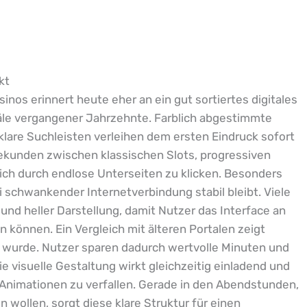
kt
nos erinnert heute eher an ein gut sortiertes digitales
äle vergangener Jahrzehnte. Farblich abgestimmte
klare Suchleisten verleihen dem ersten Eindruck sofort
Sekunden zwischen klassischen Slots, progressiven
ch durch endlose Unterseiten zu klicken. Besonders
bei schwankender Internetverbindung stabil bleibt. Viele
nd heller Darstellung, damit Nutzer das Interface an
können. Ein Vergleich mit älteren Portalen zeigt
ht wurde. Nutzer sparen dadurch wertvolle Minuten und
ie visuelle Gestaltung wirkt gleichzeitig einladend und
 Animationen zu verfallen. Gerade in den Abendstunden,
 wollen, sorgt diese klare Struktur für einen