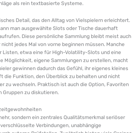
chläge als rein textbasierte Systeme.
sches Detail, das den Alltag von Vielspielern erleichtert.
kann man ausgewählte Slots oder Tische dauerhaft
 aufrufen. Diese persönliche Sammlung bleibt meist auch
 nicht jedes Mal von vorne beginnen müssen. Manche
Listen, etwa eine für High-Volatility-Slots und eine
ie Möglichkeit, eigene Sammlungen zu erstellen, macht
ieler gewinnen dadurch das Gefühl, ihr eigenes kleines
lft die Funktion, den Überblick zu behalten und nicht
r zu wechseln. Praktisch ist auch die Option, Favoriten
en Gruppen zu diskutieren.
izeitgewohnheiten
mehr, sondern ein zentrales Qualitätsmerkmal seriöser
f verschlüsselte Verbindungen, unabhängige