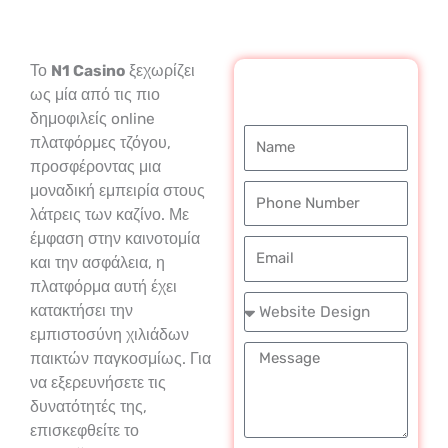
Το
N1 Casino
ξεχωρίζει
REQUEST A
ως μία από τις πιο
FREE CALL
δημοφιλείς online
Name
πλατφόρμες τζόγου,
προσφέροντας μια
μοναδική εμπειρία στους
Phone
λάτρεις των καζίνο. Με
Number
έμφαση στην καινοτομία
Email
και την ασφάλεια, η
πλατφόρμα αυτή έχει
Service
κατακτήσει την
Required
εμπιστοσύνη χιλιάδων
Message
παικτών παγκοσμίως. Για
να εξερευνήσετε τις
δυνατότητές της,
επισκεφθείτε το