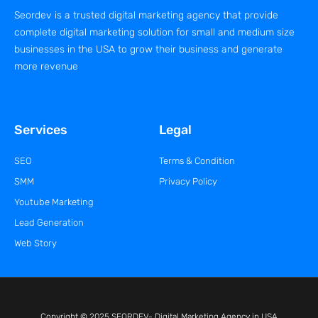
Seordev is a trusted digital marketing agency that provide
complete digital marketing solution for small and medium size
businesses in the USA to grow their business and generate
more revenue
Services
Legal
SEO
Terms & Condition
SMM
Privacy Policy
Youtube Marketing
Lead Generation
Web Story
Copyright © 2025 SEORDEV- Digital Marketing Agency in USA