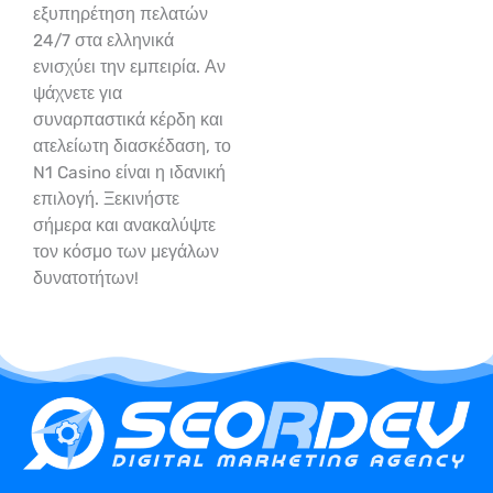
εξυπηρέτηση πελατών
24/7 στα ελληνικά
ενισχύει την εμπειρία. Αν
ψάχνετε για
συναρπαστικά κέρδη και
ατελείωτη διασκέδαση, το
N1 Casino είναι η ιδανική
επιλογή. Ξεκινήστε
σήμερα και ανακαλύψτε
τον κόσμο των μεγάλων
δυνατοτήτων!