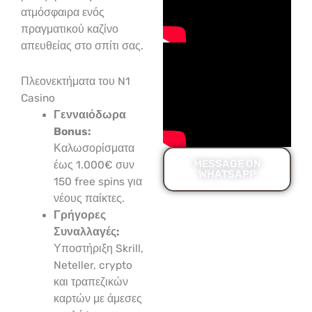
ατμόσφαιρα ενός
πραγματικού καζίνο
απευθείας στο σπίτι σας.
Πλεονεκτήματα του N1
Casino
Γενναιόδωρα
Bonus:
Καλωσορίσματα
MESSAGE ON
έως 1.000€ συν
WHATSAPP
150 free spins για
νέους παίκτες.
Γρήγορες
Συναλλαγές:
Υποστήριξη Skrill,
Neteller, crypto
και τραπεζικών
καρτών με άμεσες