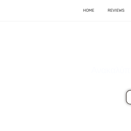
Skip
HOME
REVIEWS
to
content
Ανακαλύπτ