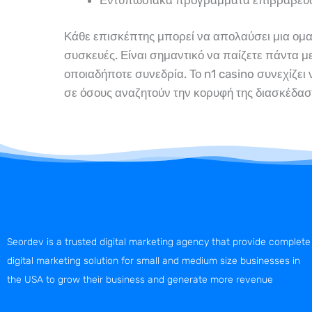
Κάθε επισκέπτης μπορεί να απολαύσει μια ομα
συσκευές. Είναι σημαντικό να παίζετε πάντα με
οποιαδήποτε συνεδρία. Το n1 casino συνεχίζει
σε όσους αναζητούν την κορυφή της διασκέδαση
Seordev is a trusted digital marketing agency that provide complete
digital marketing solution for small and medium size businesses in
the USA to grow their business and generate more revenue