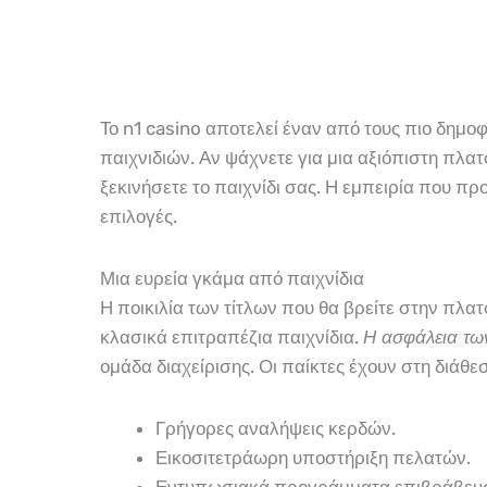
Το n1 casino αποτελεί έναν από τους πιο δημοφ
παιχνιδιών. Αν ψάχνετε για μια αξιόπιστη πλα
ξεκινήσετε το παιχνίδι σας. Η εμπειρία που προ
επιλογές.
Μια ευρεία γκάμα από παιχνίδια
Η ποικιλία των τίτλων που θα βρείτε στην πλ
κλασικά επιτραπέζια παιχνίδια.
Η ασφάλεια τω
ομάδα διαχείρισης. Οι παίκτες έχουν στη διάθε
Γρήγορες αναλήψεις κερδών.
Εικοσιτετράωρη υποστήριξη πελατών.
Εντυπωσιακά προγράμματα επιβράβευ