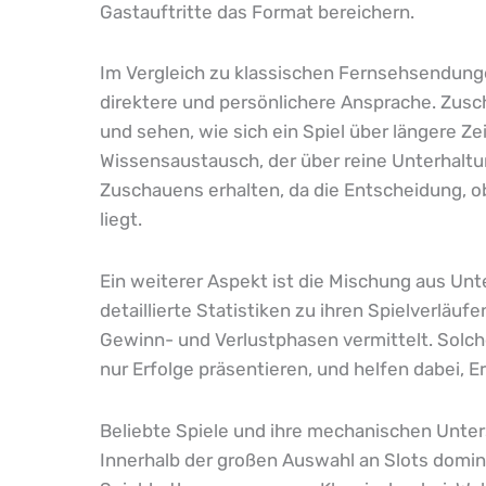
Gastauftritte das Format bereichern.
Im Vergleich zu klassischen Fernsehsendung
direktere und persönlichere Ansprache. Zusc
und sehen, wie sich ein Spiel über längere Ze
Wissensaustausch, der über reine Unterhaltung
Zuschauens erhalten, da die Entscheidung, o
liegt.
Ein weiterer Aspekt ist die Mischung aus Un
detaillierte Statistiken zu ihren Spielverläu
Gewinn- und Verlustphasen vermittelt. Solche
nur Erfolge präsentieren, und helfen dabei, E
Beliebte Spiele und ihre mechanischen Unte
Innerhalb der großen Auswahl an Slots domin