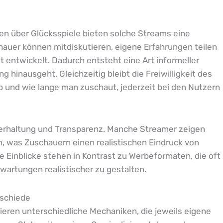
en über Glücksspiele bieten solche Streams eine
hauer können mitdiskutieren, eigene Erfahrungen teilen
it entwickelt. Dadurch entsteht eine Art informeller
 hinausgeht. Gleichzeitig bleibt die Freiwilligkeit des
b und wie lange man zuschaut, jederzeit bei den Nutzern
terhaltung und Transparenz. Manche Streamer zeigen
fen, was Zuschauern einen realistischen Eindruck von
 Einblicke stehen in Kontrast zu Werbeformaten, die oft
rwartungen realistischer zu gestalten.
rschiede
ieren unterschiedliche Mechaniken, die jeweils eigene