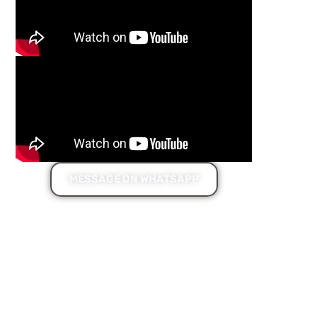
MESSAGE ON WHATSAPP