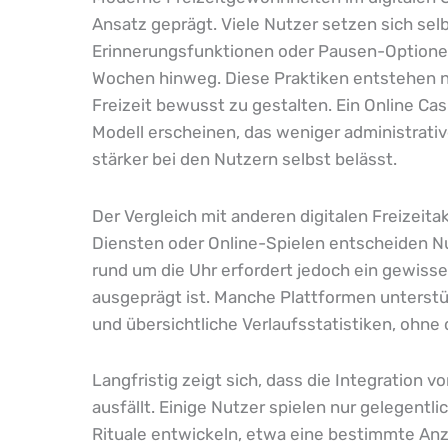
Ansatz geprägt. Viele Nutzer setzen sich sel
Erinnerungsfunktionen oder Pausen-Optionen
Wochen hinweg. Diese Praktiken entstehen n
Freizeit bewusst zu gestalten. Ein Online Cas
Modell erscheinen, das weniger administrativ
stärker bei den Nutzern selbst belässt.
Der Vergleich mit anderen digitalen Freizeitak
Diensten oder Online-Spielen entscheiden Nut
rund um die Uhr erfordert jedoch ein gewisses
ausgeprägt ist. Manche Plattformen unterstü
und übersichtliche Verlaufsstatistiken, ohn
Langfristig zeigt sich, dass die Integration v
ausfällt. Einige Nutzer spielen nur gelegen
Rituale entwickeln, etwa eine bestimmte Anz