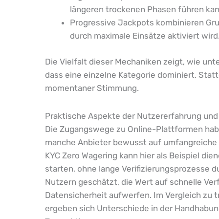
längeren trockenen Phasen führen kan
Progressive Jackpots kombinieren Grun
durch maximale Einsätze aktiviert wird
Die Vielfalt dieser Mechaniken zeigt, wie unt
dass eine einzelne Kategorie dominiert. Statt
momentaner Stimmung.
Praktische Aspekte der Nutzererfahrung un
Die Zugangswege zu Online-Plattformen haben
manche Anbieter bewusst auf umfangreiche I
KYC Zero Wagering kann hier als Beispiel dien
starten, ohne lange Verifizierungsprozesse
Nutzern geschätzt, die Wert auf schnelle Ver
Datensicherheit aufwerfen. Im Vergleich zu 
ergeben sich Unterschiede in der Handhabun