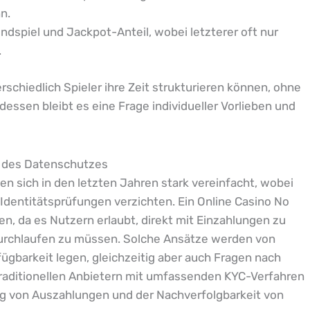
n.
dspiel und Jackpot-Anteil, wobei letzterer oft nur
.
erschiedlich Spieler ihre Zeit strukturieren können, ohne
dessen bleibt es eine Frage individueller Vorlieben und
d des Datenschutzes
 sich in den letzten Jahren stark vereinfacht, wobei
dentitätsprüfungen verzichten. Ein Online Casino No
en, da es Nutzern erlaubt, direkt mit Einzahlungen zu
 durchlaufen zu müssen. Solche Ansätze werden von
fügbarkeit legen, gleichzeitig aber auch Fragen nach
traditionellen Anbietern mit umfassenden KYC-Verfahren
g von Auszahlungen und der Nachverfolgbarkeit von