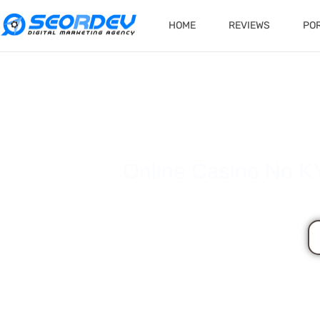
Skip
HOME
REVIEWS
PO
to
content
Online Casino No KY
Home