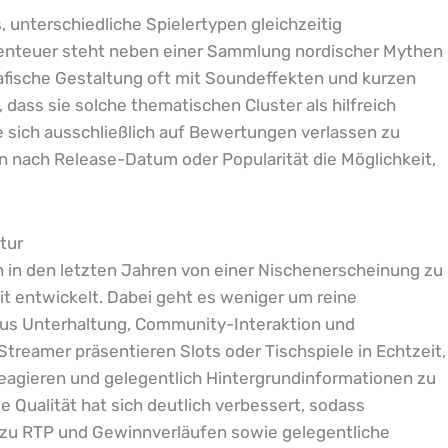
 unterschiedliche Spielertypen gleichzeitig
benteuer steht neben einer Sammlung nordischer Mythen
grafische Gestaltung oft mit Soundeffekten und kurzen
 dass sie solche thematischen Cluster als hilfreich
 sich ausschließlich auf Bewertungen verlassen zu
n nach Release-Datum oder Popularität die Möglichkeit,
tur
 in den letzten Jahren von einer Nischenerscheinung zu
eit entwickelt. Dabei geht es weniger um reine
aus Unterhaltung, Community-Interaktion und
Streamer präsentieren Slots oder Tischspiele in Echtzeit,
reagieren und gelegentlich Hintergrundinformationen zu
e Qualität hat sich deutlich verbessert, sodass
 zu RTP und Gewinnverläufen sowie gelegentliche