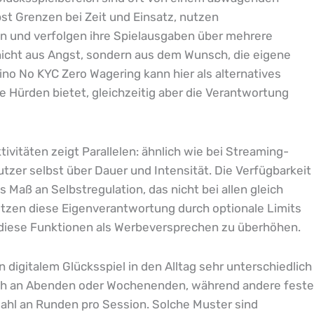
bst Grenzen bei Zeit und Einsatz, nutzen
 und verfolgen ihre Spielausgaben über mehrere
icht aus Angst, sondern aus dem Wunsch, die eigene
ino No KYC Zero Wagering kann hier als alternatives
e Hürden bietet, gleichzeitig aber die Verantwortung
tivitäten zeigt Parallelen: ähnlich wie bei Streaming-
zer selbst über Dauer und Intensität. Die Verfügbarkeit
 Maß an Selbstregulation, das nicht bei allen gleich
tzen diese Eigenverantwortung durch optionale Limits
e diese Funktionen als Werbeversprechen zu überhöhen.
on digitalem Glücksspiel in den Alltag sehr unterschiedlich
tlich an Abenden oder Wochenenden, während andere feste
ahl an Runden pro Session. Solche Muster sind