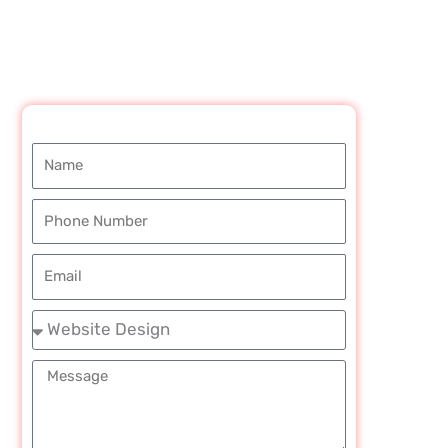
REQUEST A FREE CALL
Name
Phone
Number
Email
Service
Required
Message