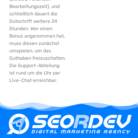
Bearbeitungszeit), und
schließlich dauert die
Gutschrift weitere 24
Stunden. Wer einen
Bonus angenommen hat,
muss diesen zunächst
umspielen, um das
Guthaben freizuschalten.
Die Support-Abteilung
ist rund um die Uhr per
Live-Chat erreichbar.