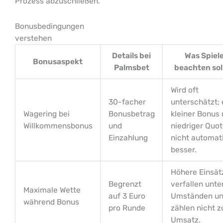
Prozess abzuschließen.
Bonusbedingungen
verstehen
Details bei
Was Spiel
Bonusaspekt
Palmsbet
beachten sol
Wird oft
30-facher
unterschätzt; 
Wagering bei
Bonusbetrag
kleiner Bonus 
Willkommensbonus
und
niedriger Quot
Einzahlung
nicht automat
besser.
Höhere Einsät
Begrenzt
verfallen unte
Maximale Wette
auf 3 Euro
Umständen u
während Bonus
pro Runde
zählen nicht 
Umsatz.