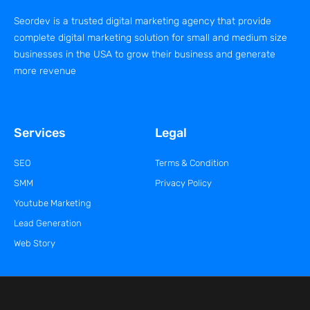
Seordev is a trusted digital marketing agency that provide
complete digital marketing solution for small and medium size
businesses in the USA to grow their business and generate
more revenue
Services
Legal
SEO
Terms & Condition
SMM
Privacy Policy
Youtube Marketing
Lead Generation
Web Story