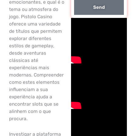
emocionantes, e qual é o
Send
tema ou atmosfera do
jogo. Pistolo Casino
oferece uma variedade
de títulos que permitem
explorar diferentes
estilos de gameplay,
desde aventuras
clássicas até
experiências mais
modernas. Compreender
como estes elementos
influenciam a sua
experiência ajuda a
encontrar slots que se
alinhem com o que
procura.
Investigar a plataforma