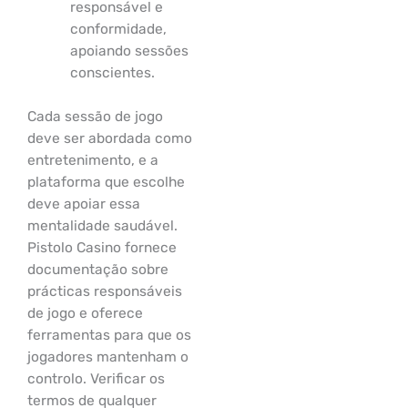
responsável e
conformidade,
apoiando sessões
conscientes.
Cada sessão de jogo
deve ser abordada como
entretenimento, e a
plataforma que escolhe
deve apoiar essa
mentalidade saudável.
Pistolo Casino fornece
documentação sobre
prácticas responsáveis
de jogo e oferece
ferramentas para que os
jogadores mantenham o
controlo. Verificar os
termos de qualquer