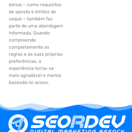
bónus – como requisitos
de aposta e limites de
saque – também faz
parte de uma abordagem
informada. Quando
compreende
completamente as
regras e as suas próprias
preferências, a
experiência torna-se
mais agradável e menos
baseada no acaso.