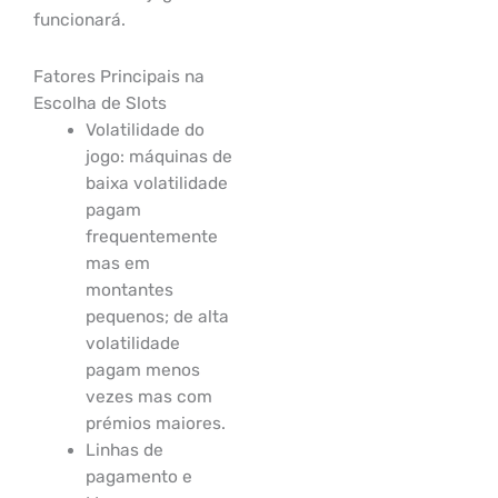
funcionará.
Fatores Principais na
Escolha de Slots
Volatilidade do
jogo: máquinas de
baixa volatilidade
pagam
frequentemente
mas em
montantes
pequenos; de alta
volatilidade
pagam menos
vezes mas com
prémios maiores.
Linhas de
pagamento e