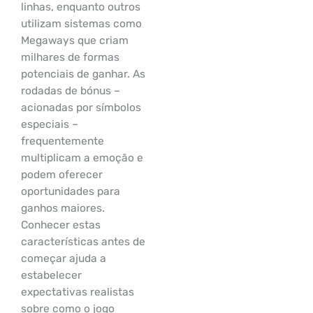
linhas, enquanto outros
utilizam sistemas como
Megaways que criam
milhares de formas
potenciais de ganhar. As
rodadas de bónus –
acionadas por símbolos
especiais –
frequentemente
multiplicam a emoção e
podem oferecer
oportunidades para
ganhos maiores.
Conhecer estas
características antes de
começar ajuda a
estabelecer
expectativas realistas
sobre como o jogo