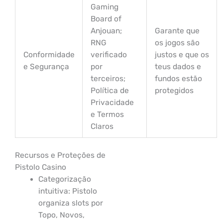
Gaming
Board of
Anjouan;
Garante que
RNG
os jogos são
Conformidade
verificado
justos e que os
e Segurança
por
teus dados e
terceiros;
fundos estão
Política de
protegidos
Privacidade
e Termos
Claros
Recursos e Proteções de
Pistolo Casino
Categorização
intuitiva: Pistolo
organiza slots por
Topo, Novos,