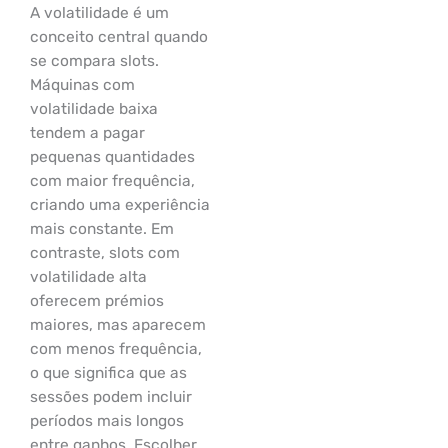
A volatilidade é um
conceito central quando
se compara slots.
Máquinas com
volatilidade baixa
tendem a pagar
pequenas quantidades
com maior frequência,
criando uma experiência
mais constante. Em
contraste, slots com
volatilidade alta
oferecem prémios
maiores, mas aparecem
com menos frequência,
o que significa que as
sessões podem incluir
períodos mais longos
entre ganhos. Escolher