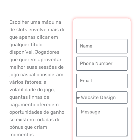
Escolher uma máquina
REQUEST A
de slots envolve mais do
FREE CALL
que apenas clicar em
Name
qualquer título
disponível. Jogadores
que querem aproveitar
Phone
melhor suas sessões de
Number
jogo casual consideram
Email
vários fatores: a
volatilidade do jogo,
Service
quantas linhas de
Required
pagamento oferecem
Message
oportunidades de ganho,
se existem rodadas de
bónus que criam
momentos