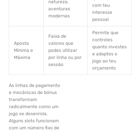
natureza,
com teu
aventuras
interesse
modernas
pessoal
Permite que
Faixa de
controles
Aposta
valores que
quanto investes
Mínima e
podes utilizar
e adaptes o
Máxima
por linha ou por
jogo ao teu
sessão
orçamento
As linhas de pagamento
e mecânicas de bónus
transformam
radicalmente como um
jogo se desenrola.
Alguns slots funcionam
com um número fixo de