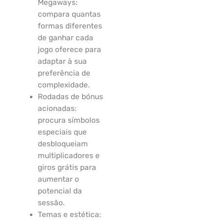
Megaways:
compara quantas
formas diferentes
de ganhar cada
jogo oferece para
adaptar à sua
preferência de
complexidade.
Rodadas de bónus
acionadas:
procura símbolos
especiais que
desbloqueiam
multiplicadores e
giros grátis para
aumentar o
potencial da
sessão.
Temas e estética: