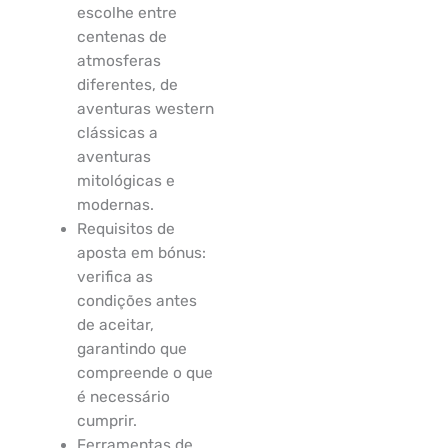
escolhe entre
centenas de
atmosferas
diferentes, de
aventuras western
clássicas a
aventuras
mitológicas e
modernas.
Requisitos de
aposta em bónus:
verifica as
condições antes
de aceitar,
garantindo que
compreende o que
é necessário
cumprir.
Ferramentas de