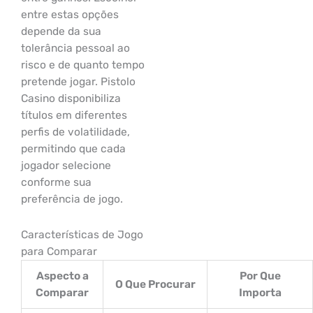
entre estas opções
depende da sua
tolerância pessoal ao
risco e de quanto tempo
pretende jogar. Pistolo
Casino disponibiliza
títulos em diferentes
perfis de volatilidade,
permitindo que cada
jogador selecione
conforme sua
preferência de jogo.
Características de Jogo
para Comparar
Aspecto a
Por Que
O Que Procurar
Comparar
Importa