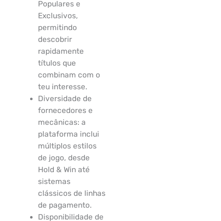
Populares e
Exclusivos,
permitindo
descobrir
rapidamente
títulos que
combinam com o
teu interesse.
Diversidade de
fornecedores e
mecânicas: a
plataforma inclui
múltiplos estilos
de jogo, desde
Hold & Win até
sistemas
clássicos de linhas
de pagamento.
Disponibilidade de