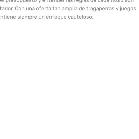
tador. Con una oferta tan amplia de tragaperras y juegos
mantiene siempre un enfoque cauteloso.