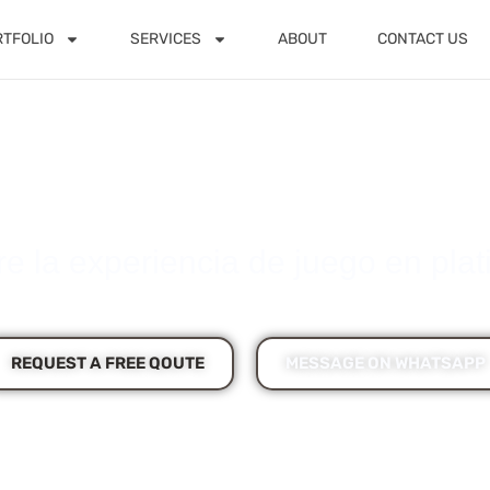
RTFOLIO
SERVICES
ABOUT
CONTACT US
e la experiencia de juego en plat
Home
»
Descubre la experiencia de juego en platincasino
REQUEST A FREE QOUTE
MESSAGE ON WHATSAPP