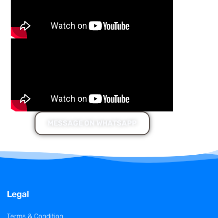
MESSAGE ON WHATSAPP
Legal
Terms & Condition