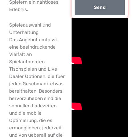
Spielern ein nahtloses
Send
Erlebnis.
Spieleauswahl und
Unterhaltung
Das Angebot umfasst
eine beeindruckende
Vielfalt an
Spielautomaten,
Tischspielen und Live
Dealer Optionen, die fuer
jeden Geschmack etwas
bereithalten. Besonders
hervorzuheben sind die
schnellen Ladezeiten
und die mobile
Optimierung, die es
ermoeglichen, jederzeit
und von ueberall auf die