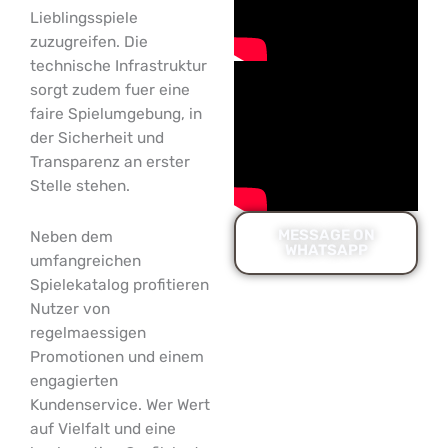
Lieblingsspiele
zuzugreifen. Die
technische Infrastruktur
sorgt zudem fuer eine
faire Spielumgebung, in
der Sicherheit und
Transparenz an erster
Stelle stehen.
MESSAGE ON
Neben dem
WHATSAPP
umfangreichen
Spielekatalog profitieren
Nutzer von
regelmaessigen
Promotionen und einem
engagierten
Kundenservice. Wer Wert
auf Vielfalt und eine