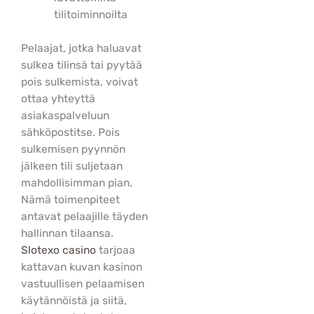
tilitoiminnoilta
Pelaajat, jotka haluavat
sulkea tilinsä tai pyytää
pois sulkemista, voivat
ottaa yhteyttä
asiakaspalveluun
sähköpostitse. Pois
sulkemisen pyynnön
jälkeen tili suljetaan
mahdollisimman pian.
Nämä toimenpiteet
antavat pelaajille täyden
hallinnan tilaansa.
Slotexo casino
tarjoaa
kattavan kuvan kasinon
vastuullisen pelaamisen
käytännöistä ja siitä,