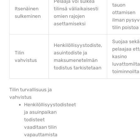
Pelaaja voi sulkea
tauon
Itsenäinen
tilinsä väliaikaisesti
ottamisen
sulkeminen
omien rajojen
ilman pysy
asettamiseksi
tilin poistoa
Suojaa sekä
Henkilöllisyystodiste,
pelaajaa ett
Tilin
asuintodiste ja
kasino
vahvistus
maksumenetelmän
luvattomilta
todistus tarkistetaan
toiminnoilta
Tilin turvallisuus ja
vahvistus
Henkilöllisyystodisteet
ja asuinpaikan
todisteet
vaaditaan tilin
vapauttamista