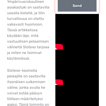
Ympärivuorokautinen
Send
asiakastuki on saatavilla
usealla kielellä, ja tilin
turvallisuus on otettu
vakavasti huomioon.
Tässä artikkelissa
käydään läpi, mitä
vastuullisen pelaamisen
välineitä Slotexo tarjoaa
ja miten ne toimivat
käytännössä.
Slotexo-kasinolla
pelaajille on saatavilla
itsenäisen sulkemisen
väline, jonka avulla he
voivat estää pääsyn
tililleen määritellyksi
ajaksi. Tämä toiminto on