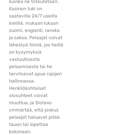
kuinka ne toteutetaan.
Kasinon tuki on
saatavilla 24/7 useilla
kielillä, mukaan lukaan
suomi, englanti, ranska
ja saksa. Pelaajat voivat
lähestyä tiimiä, jos heillä
on kysymyksiä
vastuullisesta
pelaamisesta tai he
tarvitsevat apua rajojen
hallinnassa.
Henkilökohtaiset
olosuhteet voivat
muuttua, ja Slotexo
ymmärtää, että joskus
pelaajat haluavat pitää
tauon tai lopettaa
kokonaan.