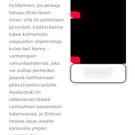
hyödyllinen, jos pelaaja
haluaa ottaa tauon
ilman, että tili poistetaan
pysyvästi. Lisäksi kasino
tukee kolmansien
osapuolten ohjelmistoja,
kuten Net Nanny -
vanhempien
valvontaohjelmaa, joka
voi auttaa perheiden
MESSAGE ON
WHATSAPP
jäseniä hallitsemaan
pääsyä pelisivustoille.
Asiakastuki on
ratkaisevan tärkeä
vastuullisen pelaamisen
tukemisessa, ja Slotexo
tarjoaa apua usealla
kanavalla ympäri