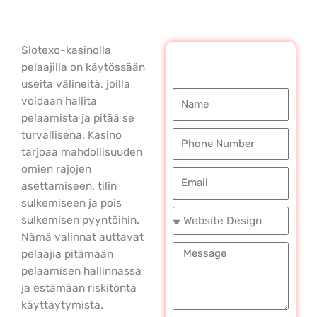
Slotexo-kasinolla
REQUEST A
pelaajilla on käytössään
FREE CALL
useita välineitä, joilla
Name
voidaan hallita
pelaamista ja pitää se
turvallisena. Kasino
Phone
tarjoaa mahdollisuuden
Number
omien rajojen
Email
asettamiseen, tilin
sulkemiseen ja pois
Service
sulkemisen pyyntöihin.
Required
Nämä valinnat auttavat
Message
pelaajia pitämään
pelaamisen hallinnassa
ja estämään riskitöntä
käyttäytymistä.