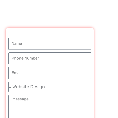
REQUEST A FREE CALL
Name
Phone
Number
Email
Service
Required
Message