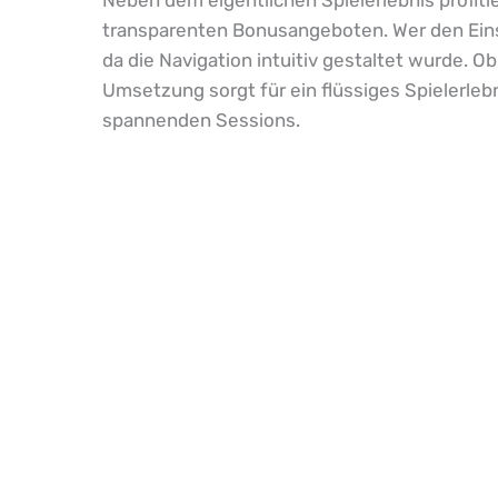
transparenten Bonusangeboten. Wer den Einst
da die Navigation intuitiv gestaltet wurde. 
Umsetzung sorgt für ein flüssiges Spielerl
spannenden Sessions.