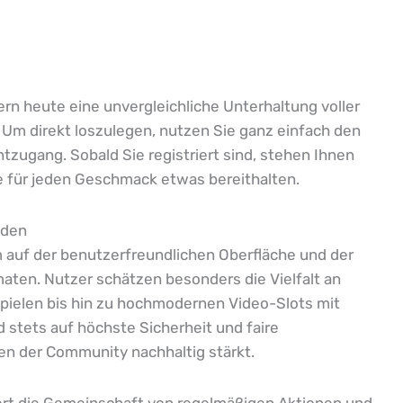
rn heute eine unvergleichliche Unterhaltung voller
m direkt loszulegen, nutzen Sie ganz einfach den
tzugang. Sobald Sie registriert sind, stehen Ihnen
ie für jeden Geschmack etwas bereithalten.
iden
em auf der benutzerfreundlichen Oberfläche und der
ten. Nutzer schätzen besonders die Vielfalt an
pielen bis hin zu hochmodernen Video-Slots mit
 stets auf höchste Sicherheit und faire
en der Community nachhaltig stärkt.
iert die Gemeinschaft von regelmäßigen Aktionen und