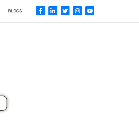
F
L
T
I
Y
BLOGS
a
i
w
n
o
c
n
i
s
u
e
k
t
t
t
b
e
t
a
u
o
d
e
g
b
o
i
r
r
e
k
n
a
-
-
m
f
i
n
n