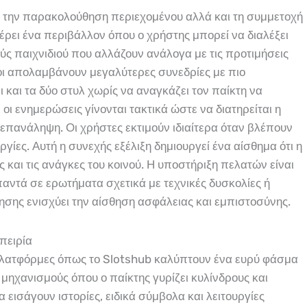
 την παρακολούθηση περιεχομένου αλλά και τη συμμετοχή
έρει ένα περιβάλλον όπου ο χρήστης μπορεί να διαλέξει
ύς παιχνιδιού που αλλάζουν ανάλογα με τις προτιμήσεις
οι απολαμβάνουν μεγαλύτερες συνεδρίες με πιο
 και τα δύο στυλ χωρίς να αναγκάζει τον παίκτη να
ι ενημερώσεις γίνονται τακτικά ώστε να διατηρείται η
επανάληψη. Οι χρήστες εκτιμούν ιδιαίτερα όταν βλέπουν
γίες. Αυτή η συνεχής εξέλιξη δημιουργεί ένα αίσθημα ότι η
 και τις ανάγκες του κοινού. Η υποστήριξη πελατών είναι
παντά σε ερωτήματα σχετικά με τεχνικές δυσκολίες ή
ησης ενισχύει την αίσθηση ασφάλειας και εμπιστοσύνης.
μπειρία
πλατφόρμες όπως το Slotshub καλύπτουν ένα ευρύ φάσμα
μηχανισμούς όπου ο παίκτης γυρίζει κυλίνδρους και
εισάγουν ιστορίες, ειδικά σύμβολα και λειτουργίες