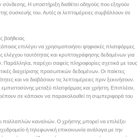
ν σύνδεσης. Η υποστήριξη διαθέτει οδηγούς που εξηγούν
 της συσκευής του. Αυτές οι λεπτομέρειες συμβάλλουν σε
ς βοήθειας
κάποιος επιλέγει να χρησιμοποιήσει ψηφιακές πλατφόρμες
ες ελέγχου ταυτότητας και κρυπτογράφησης δεδομένων για
. Παράλληλα, παρέχει σαφείς πληροφορίες σχετικά με του
λιτικές διαχείρισης προσωπικών δεδομένων. Οι παίκτες
τητες και να διαβάσουν τις λεπτομέρειες πριν ξεκινήσουν.
ς εμπιστοσύνης μεταξύ πλατφόρμας και χρήστη. Επιπλέον,
ρέπουν σε κάποιον να παρακολουθεί τη συμπεριφορά του
 πολλαπλών καναλιών. Ο χρήστης μπορεί να επιλέξει
αχυδρομείο ή τηλεφωνική επικοινωνία ανάλογα με την