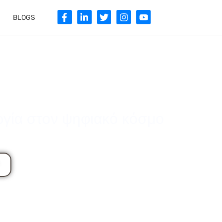
F
L
T
I
Y
BLOGS
a
i
w
n
o
c
n
i
s
u
e
k
t
t
t
b
e
t
a
u
o
d
e
g
b
o
i
r
r
e
k
n
a
-
-
m
f
i
n
ωγία στον ψηφιακό κόσμο
ιακό κόσμο