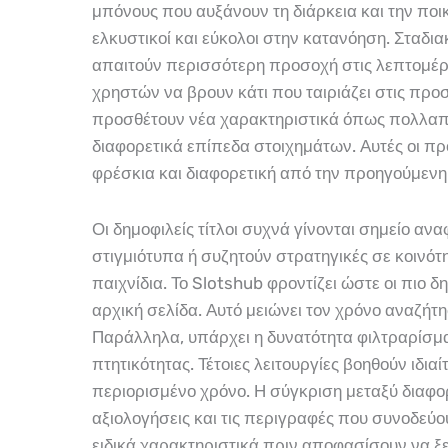
μπόνους που αυξάνουν τη διάρκεια και την ποικι
ελκυστικοί και εύκολοι στην κατανόηση. Σταδια
απαιτούν περισσότερη προσοχή στις λεπτομέρει
χρηστών να βρουν κάτι που ταιριάζει στις προ
προσθέτουν νέα χαρακτηριστικά όπως πολλαπλέ
διαφορετικά επίπεδα στοιχημάτων. Αυτές οι π
φρέσκια και διαφορετική από την προηγούμενη
Οι δημοφιλείς τίτλοι συχνά γίνονται σημείο α
στιγμιότυπα ή συζητούν στρατηγικές σε κοινότ
παιχνίδια. Το Slotshub φροντίζει ώστε οι πιο 
αρχική σελίδα. Αυτό μειώνει τον χρόνο αναζήτη
Παράλληλα, υπάρχει η δυνατότητα φιλτραρίσμα
πτητικότητας. Τέτοιες λειτουργίες βοηθούν ιδι
περιορισμένο χρόνο. Η σύγκριση μεταξύ διαφορ
αξιολογήσεις και τις περιγραφές που συνοδεύο
ειδικά χαρακτηριστικά πριν αποφασίσουν να ξ