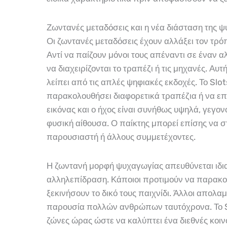
Ζωντανές μεταδόσεις και η νέα διάσταση της 
Οι ζωντανές μεταδόσεις έχουν αλλάξει τον τρό
Αντί να παίζουν μόνοι τους απέναντι σε έναν
να διαχειρίζονται το τραπέζι ή τις μηχανές. Αυ
λείπει από τις απλές ψηφιακές εκδοχές. Το Sl
παρακολουθήσει διαφορετικά τραπέζια ή να επι
εικόνας και ο ήχος είναι συνήθως υψηλά, γεγον
φυσική αίθουσα. Ο παίκτης μπορεί επίσης να σ
παρουσιαστή ή άλλους συμμετέχοντες.
Η ζωντανή μορφή ψυχαγωγίας απευθύνεται ιδια
αλληλεπίδραση. Κάποιοι προτιμούν να παρακο
ξεκινήσουν το δικό τους παιχνίδι. Άλλοι απολ
παρουσία πολλών ανθρώπων ταυτόχρονα. Το Sl
ζώνες ώρας ώστε να καλύπτει ένα διεθνές κοινό