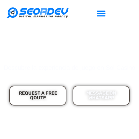
Skip
to
content
Descubre la experiencia de juego en Sol Casino
Home
»
Descubre la experiencia de juego en Sol Casino
REQUEST A FREE
MESSAGE ON
QOUTE
WHATSAPP