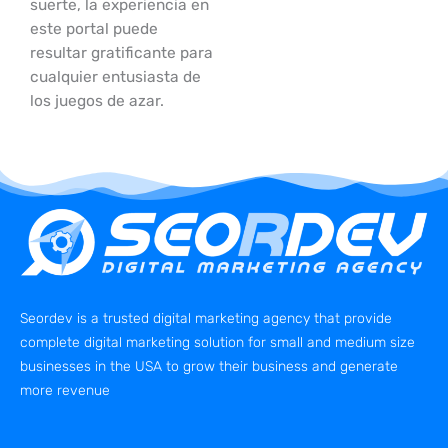
suerte, la experiencia en
este portal puede
resultar gratificante para
cualquier entusiasta de
los juegos de azar.
Seordev is a trusted digital marketing agency that provide
complete digital marketing solution for small and medium size
businesses in the USA to grow their business and generate
more revenue