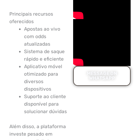
Principais recursos
oferecidos
Apostas ao vivo
com odds
atualizadas
Sistema de saque
rápido e eficiente
Aplicativo móvel
MESSAGE ON
otimizado para
WHATSAPP
diversos
dispositivos
Suporte ao cliente
disponível para
solucionar dúvidas
Além disso, a plataforma
investe pesado em