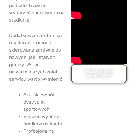
podczas trwania
wydarzeń sportowych na
stadionie.
Dodatkowym atutem są
regularne promocje
skierowane zarówno do
nowych, jak i stałych
graczy. Wśród
MESSAGE ON
najważniejszych zalet
WHATSAPP
serwisu warto wymienić:
Szeroki wybór
dyscyplin
sportowych
Szybkie wypłaty
środków na konto
Profesjonalną