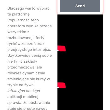
Send
Dlaczego warto wybrać
tę platformę
Popularność tego
operatora wynika przede
wszystkim z
rozbudowanej oferty
rynków zdarzeń oraz
przejrzystego interfejsu.
Użytkownicy cenią sobie
nie tylko zakłady
przedmeczowe, ale
również dynamicznie
zmieniające się kursy w
trybie na żywo.
Intuicyjna obsługa
aplikacji mobilnej
sprawia, że obstawianie
staje się proste nawet