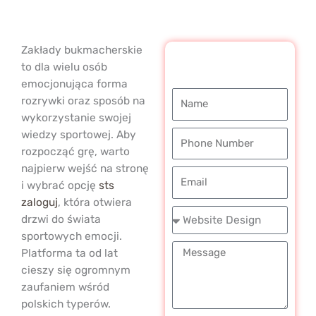
Zakłady bukmacherskie
REQUEST A
to dla wielu osób
FREE CALL
emocjonująca forma
Name
rozrywki oraz sposób na
wykorzystanie swojej
wiedzy sportowej. Aby
Phone
rozpocząć grę, warto
Number
najpierw wejść na stronę
Email
i wybrać opcję
sts
zaloguj
, która otwiera
Service
drzwi do świata
Required
sportowych emocji.
Message
Platforma ta od lat
cieszy się ogromnym
zaufaniem wśród
polskich typerów.