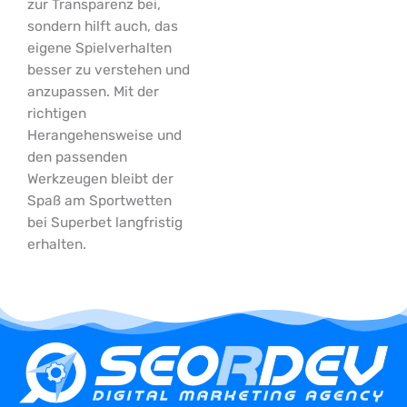
zur Transparenz bei,
sondern hilft auch, das
eigene Spielverhalten
besser zu verstehen und
anzupassen. Mit der
richtigen
Herangehensweise und
den passenden
Werkzeugen bleibt der
Spaß am Sportwetten
bei Superbet langfristig
erhalten.