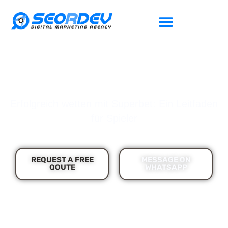
Skip
to
content
Erfolgreich wetten mit Superbet: Ein Leitfaden
für Spieler
Home
»
Erfolgreich wetten mit Superbet: Ein Leitfaden für Spieler
REQUEST A FREE
MESSAGE ON
QOUTE
WHATSAPP