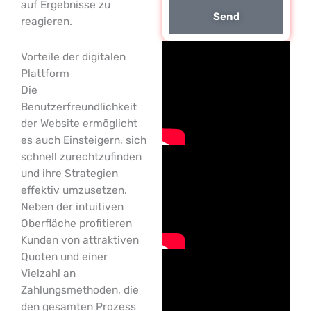
auf Ergebnisse zu
Send
reagieren.
Vorteile der digitalen
Plattform
Die
Benutzerfreundlichkeit
der Website ermöglicht
es auch Einsteigern, sich
schnell zurechtzufinden
und ihre Strategien
effektiv umzusetzen.
Neben der intuitiven
Oberfläche profitieren
Kunden von attraktiven
Quoten und einer
Vielzahl an
Zahlungsmethoden, die
den gesamten Prozess