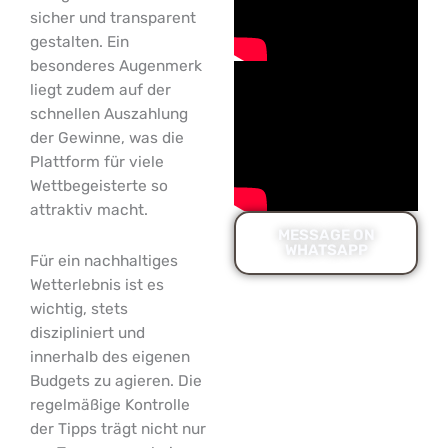
sicher und transparent
gestalten. Ein
besonderes Augenmerk
liegt zudem auf der
schnellen Auszahlung
der Gewinne, was die
Plattform für viele
Wettbegeisterte so
attraktiv macht.
MESSAGE ON
WHATSAPP
Für ein nachhaltiges
Wetterlebnis ist es
wichtig, stets
diszipliniert und
innerhalb des eigenen
Budgets zu agieren. Die
regelmäßige Kontrolle
der Tipps trägt nicht nur