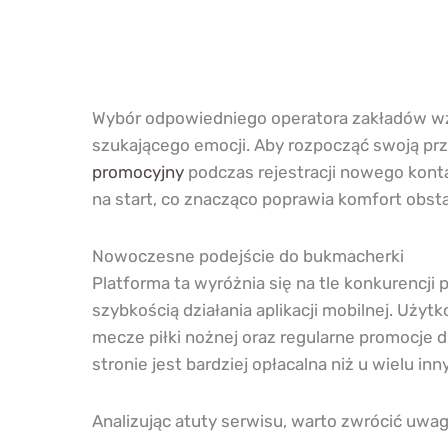
Wybór odpowiedniego operatora zakładów wz
szukającego emocji. Aby rozpocząć swoją pr
promocyjny
podczas rejestracji nowego kont
na start, co znacząco poprawia komfort obs
Nowoczesne podejście do bukmacherki
Platforma ta wyróżnia się na tle konkurencj
szybkością działania aplikacji mobilnej. Uży
mecze piłki nożnej oraz regularne promocje d
stronie jest bardziej opłacalna niż u wielu i
Analizując atuty serwisu, warto zwrócić uwagę