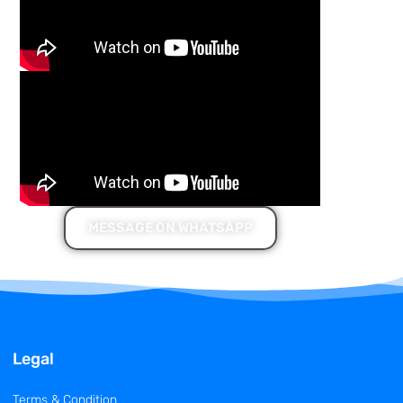
MESSAGE ON WHATSAPP
Legal
Terms & Condition