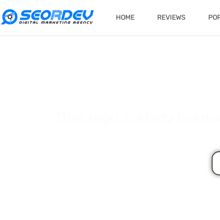
Skip
HOME
REVIEWS
PO
to
content
Dlaczego zakłady bukmac
Home
»
Dla