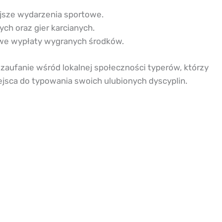
ejsze wydarzenia sportowe.
ch oraz gier karcianych.
owe wypłaty wygranych środków.
 zaufanie wśród lokalnej społeczności typerów, którzy
sca do typowania swoich ulubionych dyscyplin.