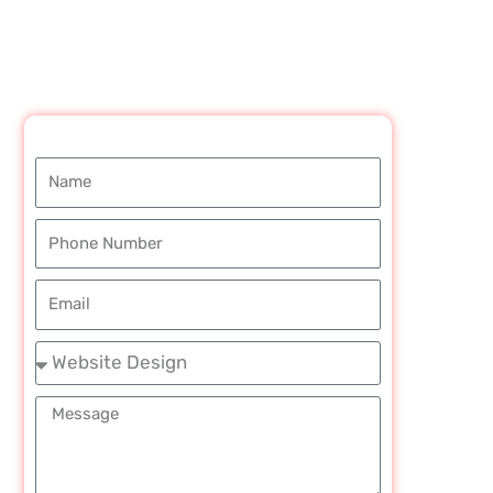
REQUEST A FREE CALL
Name
Phone
Number
Email
Service
Required
Message