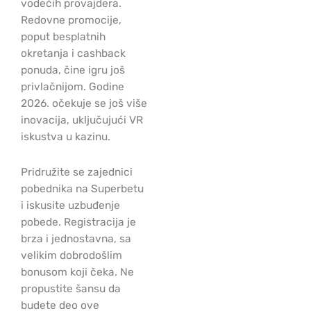
vodećih provajdera.
Redovne promocije,
poput besplatnih
okretanja i cashback
ponuda, čine igru još
privlačnijom. Godine
2026. očekuje se još više
inovacija, uključujući VR
iskustva u kazinu.
Pridružite se zajednici
pobednika na Superbetu
i iskusite uzbuđenje
pobede. Registracija je
brza i jednostavna, sa
velikim dobrodošlim
bonusom koji čeka. Ne
propustite šansu da
budete deo ove