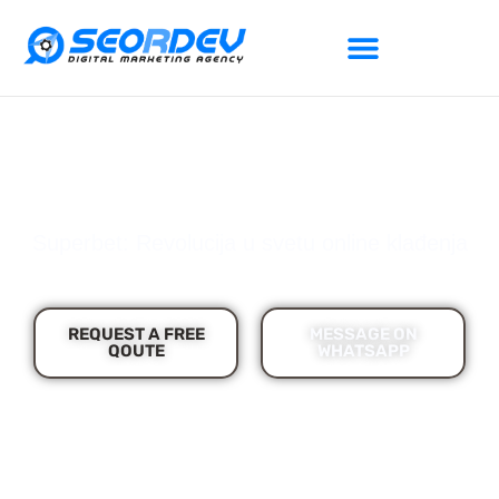
Skip
to
content
Superbet: Revolucija u svetu online klađenja
Home
»
Superbet: Revolucija u svetu online klađenja
REQUEST A FREE
MESSAGE ON
QOUTE
WHATSAPP