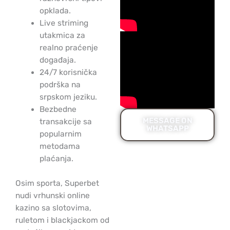
opklada.
Live striming
utakmica za
realno praćenje
događaja.
24/7 korisnička
podrška na
srpskom jeziku.
Bezbedne
MESSAGE ON
transakcije sa
WHATSAPP
popularnim
metodama
plaćanja.
Osim sporta, Superbet
nudi vrhunski online
kazino sa slotovima,
ruletom i blackjackom od