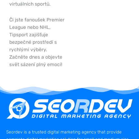
virtuálních sportů.
Či jste fanoušek Premier
League nebo NHL,
Tipsport zajišťuje
bezpečné prostředí s
rychlými výběry.
Začněte dnes a objevte
svět sázení plný emocí!
Seordev is a trusted digital marketing agency that provide