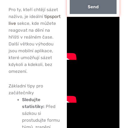
Send
Pro ty, kteří chtějí sázet
naživo, je ideální
tipsport
live
sekce, kde můžete
reagovat na dění na
hřišti v reálném čase.
Další větkou výhodou
jsou mobilní aplikace,
které umožňují sázet
kdykoli a kdekoli, bez
omezení.
Základní tipy pro
začátečníky
Sledujte
statistiky:
Před
sázkou si
prostudujte formu
týmů, zranění