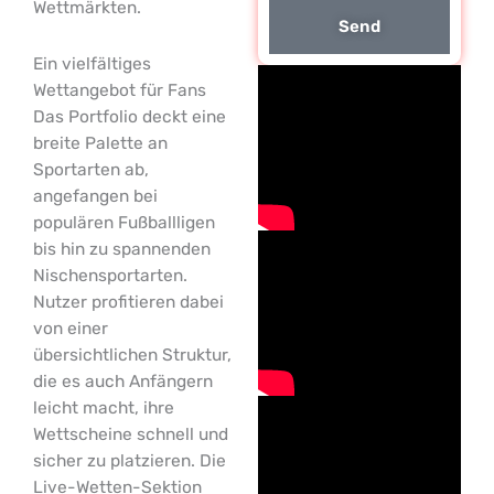
Wettmärkten.
Send
Ein vielfältiges
Wettangebot für Fans
Das Portfolio deckt eine
breite Palette an
Sportarten ab,
angefangen bei
populären Fußballligen
bis hin zu spannenden
Nischensportarten.
Nutzer profitieren dabei
von einer
übersichtlichen Struktur,
die es auch Anfängern
leicht macht, ihre
Wettscheine schnell und
sicher zu platzieren. Die
Live-Wetten-Sektion