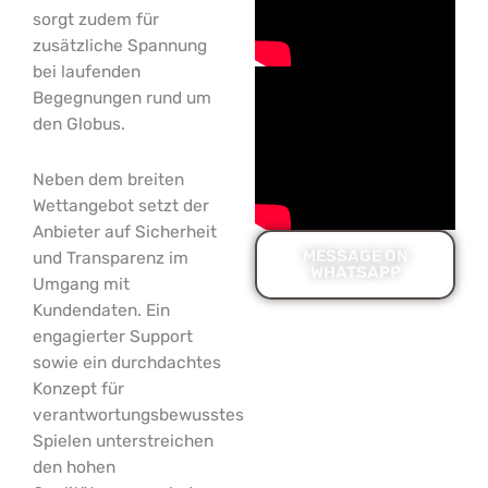
sorgt zudem für
zusätzliche Spannung
bei laufenden
Begegnungen rund um
den Globus.
Neben dem breiten
Wettangebot setzt der
Anbieter auf Sicherheit
MESSAGE ON
und Transparenz im
WHATSAPP
Umgang mit
Kundendaten. Ein
engagierter Support
sowie ein durchdachtes
Konzept für
verantwortungsbewusstes
Spielen unterstreichen
den hohen