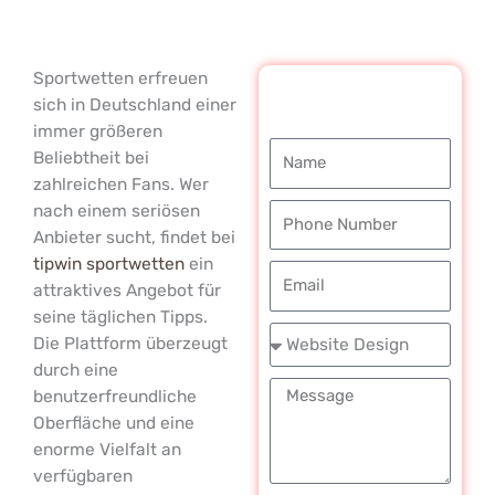
Sportwetten erfreuen
REQUEST A
sich in Deutschland einer
FREE CALL
immer größeren
Name
Beliebtheit bei
zahlreichen Fans. Wer
nach einem seriösen
Phone
Anbieter sucht, findet bei
Number
tipwin sportwetten
ein
Email
attraktives Angebot für
seine täglichen Tipps.
Service
Die Plattform überzeugt
Required
durch eine
Message
benutzerfreundliche
Oberfläche und eine
enorme Vielfalt an
verfügbaren