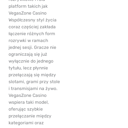
platform takich jak
VegasZone Casino
Współczesny styl życia
coraz częściej zakłada
łączenie różnych form
rozrywki w ramach
jednej sesji. Gracze nie
ograniczają się już
wyłącznie do jednego
tytułu, lecz płynnie
przełączają się między
slotami, grami przy stole
i transmisjami na żywo.
VegasZone Casino
wspiera taki model,
oferując szybkie
przełączanie między
kategoriami oraz