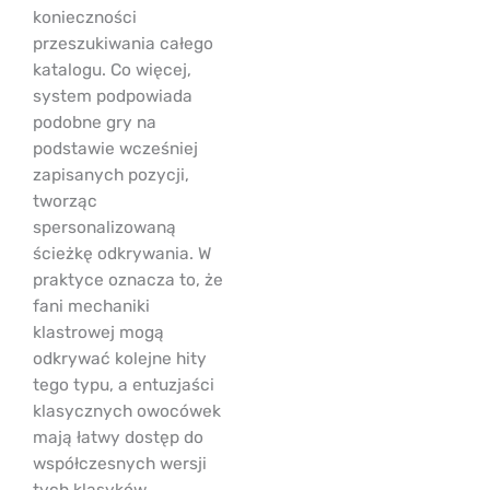
konieczności
przeszukiwania całego
katalogu. Co więcej,
system podpowiada
podobne gry na
podstawie wcześniej
zapisanych pozycji,
tworząc
spersonalizowaną
ścieżkę odkrywania. W
praktyce oznacza to, że
fani mechaniki
klastrowej mogą
odkrywać kolejne hity
tego typu, a entuzjaści
klasycznych owocówek
mają łatwy dostęp do
współczesnych wersji