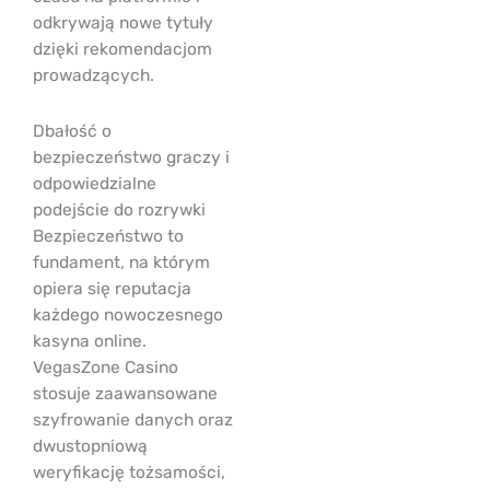
odkrywają nowe tytuły
dzięki rekomendacjom
prowadzących.
Dbałość o
bezpieczeństwo graczy i
odpowiedzialne
podejście do rozrywki
Bezpieczeństwo to
fundament, na którym
opiera się reputacja
każdego nowoczesnego
kasyna online.
VegasZone Casino
stosuje zaawansowane
szyfrowanie danych oraz
dwustopniową
weryfikację tożsamości,