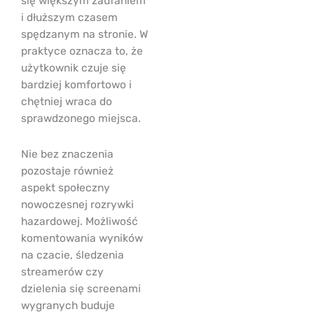
się większym zaufaniem
i dłuższym czasem
spędzanym na stronie. W
praktyce oznacza to, że
użytkownik czuje się
bardziej komfortowo i
chętniej wraca do
sprawdzonego miejsca.
Nie bez znaczenia
pozostaje również
aspekt społeczny
nowoczesnej rozrywki
hazardowej. Możliwość
komentowania wyników
na czacie, śledzenia
streamerów czy
dzielenia się screenami
wygranych buduje