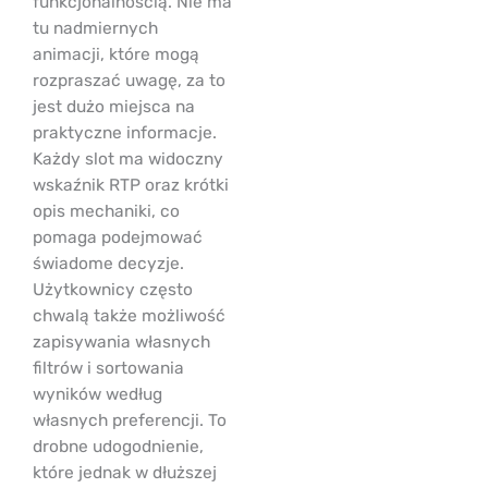
funkcjonalnością. Nie ma
tu nadmiernych
animacji, które mogą
rozpraszać uwagę, za to
jest dużo miejsca na
praktyczne informacje.
Każdy slot ma widoczny
wskaźnik RTP oraz krótki
opis mechaniki, co
pomaga podejmować
świadome decyzje.
Użytkownicy często
chwalą także możliwość
zapisywania własnych
filtrów i sortowania
wyników według
własnych preferencji. To
drobne udogodnienie,
które jednak w dłuższej