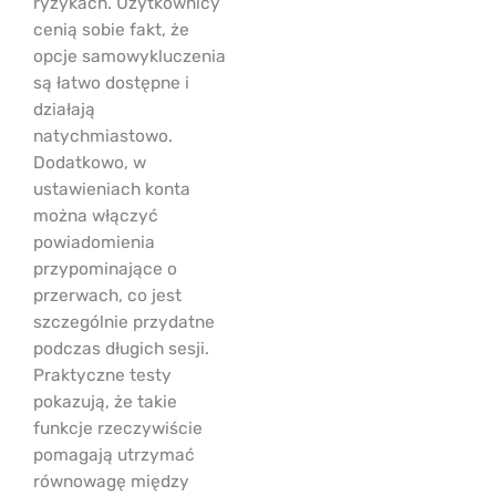
ryzykach. Użytkownicy
cenią sobie fakt, że
opcje samowykluczenia
są łatwo dostępne i
działają
natychmiastowo.
Dodatkowo, w
ustawieniach konta
można włączyć
powiadomienia
przypominające o
przerwach, co jest
szczególnie przydatne
podczas długich sesji.
Praktyczne testy
pokazują, że takie
funkcje rzeczywiście
pomagają utrzymać
równowagę między