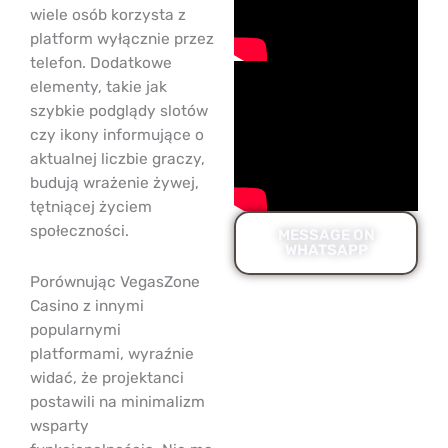
wiele osób korzysta z
platform wyłącznie przez
telefon. Dodatkowe
elementy, takie jak
szybkie podglądy slotów
czy ikony informujące o
aktualnej liczbie graczy,
budują wrażenie żywej,
tętniącej życiem
społeczności.
MESSAGE ON
WHATSAPP
Porównując VegasZone
Casino z innymi
popularnymi
platformami, wyraźnie
widać, że projektanci
postawili na minimalizm
wsparty