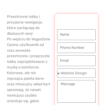
Przestronne lobby i
REQUEST A
przyjazna nawigacja,
FREE CALL
które zachęcają do
Name
dłuższych sesji
Po wejściu do VegasZone
Casino użytkownik od
Phone
razu zauważa
Number
przestronne i przejrzyste
Email
lobby zaprojektowane z
myślą o komforcie.
Service
Kolorowa, ale nie
Required
męcząca paleta barw
Message
oraz intuicyjny układ kart
sprawiają, że nawet
nowicjusz szybko
orientuje się, gdzie