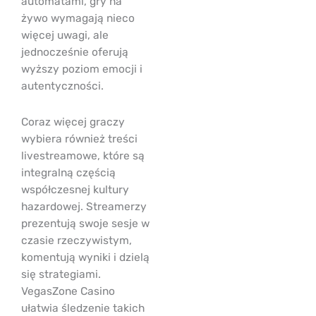
automatami, gry na
żywo wymagają nieco
więcej uwagi, ale
jednocześnie oferują
wyższy poziom emocji i
autentyczności.
Coraz więcej graczy
wybiera również treści
livestreamowe, które są
integralną częścią
współczesnej kultury
hazardowej. Streamerzy
prezentują swoje sesje w
czasie rzeczywistym,
komentują wyniki i dzielą
się strategiami.
VegasZone Casino
ułatwia śledzenie takich