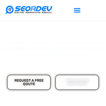
Skip
to
content
W VegasZone Casino cyfrowa rozrywka spotyka
się z wygodą i nowoczesnymi rozwiązaniami dla
każdego fana gier hazardowych
Home
»
W VegasZone Casino cyfrowa rozrywka spotyka się z wygodą
i nowoczesnymi rozwiązaniami dla każdego fana gier hazardowych
REQUEST A FREE
MESSAGE ON
QOUTE
WHATSAPP