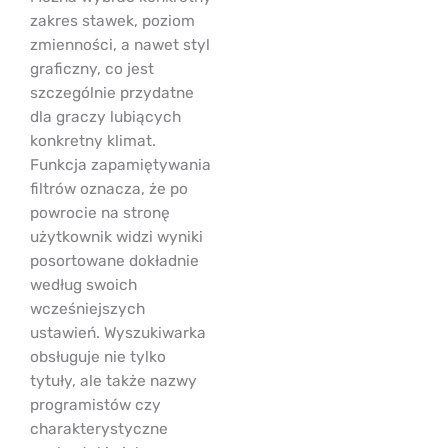
zakres stawek, poziom
zmienności, a nawet styl
graficzny, co jest
szczególnie przydatne
dla graczy lubiących
konkretny klimat.
Funkcja zapamiętywania
filtrów oznacza, że po
powrocie na stronę
użytkownik widzi wyniki
posortowane dokładnie
według swoich
wcześniejszych
ustawień. Wyszukiwarka
obsługuje nie tylko
tytuły, ale także nazwy
programistów czy
charakterystyczne