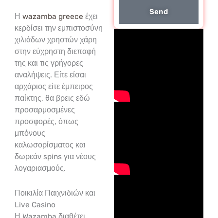
Send
Η
wazamba greece
έχει
κερδίσει την εμπιστοσύνη
χιλιάδων χρηστών χάρη
στην εύχρηστη διεπαφή
της και τις γρήγορες
αναλήψεις. Είτε είσαι
αρχάριος είτε έμπειρος
παίκτης, θα βρεις εδώ
προσαρμοσμένες
προσφορές, όπως
μπόνους
καλωσορίσματος και
δωρεάν spins για νέους
λογαριασμούς.
Ποικιλία Παιχνιδιών και
Live Casino
Η Wazamba διαθέτει