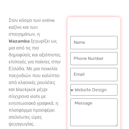
Στον κόσμο των online
REQUEST A
καζίνο και των
FREE CALL
στοιχημάτων, η
Name
Wazamba
ξεχωρίζει ως
μια από τις πιο
δημοφιλείς και αξιόπιστες
Phone
επιλογές για παίκτες στην
Number
Ελλάδα. Με μια ποικιλία
Email
παιχνιδιών που καλύπτει
από κλασικές ρουλέτες
Service
και blackjack μέχρι
Required
σύγχρονα slots με
Message
εντυπωσιακά γραφικά, η
πλατφόρμα προσφέρει
ατελείωτες ώρες
ψυχαγωγίας.