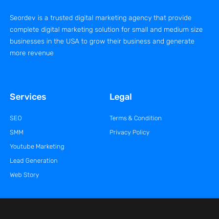
Seordev is a trusted digital marketing agency that provide
complete digital marketing solution for small and medium size
businesses in the USA to grow their business and generate
more revenue
Services
Legal
SEO
Terms & Condition
SMM
Privacy Policy
Youtube Marketing
Lead Generation
Web Story