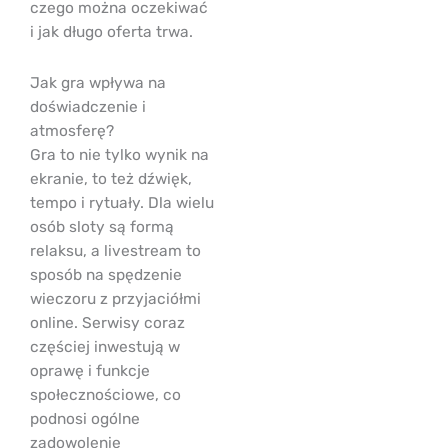
czego można oczekiwać
i jak długo oferta trwa.
Jak gra wpływa na
doświadczenie i
atmosferę?
Gra to nie tylko wynik na
ekranie, to też dźwięk,
tempo i rytuały. Dla wielu
osób sloty są formą
relaksu, a livestream to
sposób na spędzenie
wieczoru z przyjaciółmi
online. Serwisy coraz
częściej inwestują w
oprawę i funkcje
społecznościowe, co
podnosi ogólne
zadowolenie