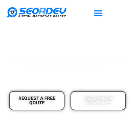
Skip
to
content
Wieczorne rytuały hazardowe: Mostbe bonus
gra jako mały, prywatny luksus
Home
»
Wieczorne rytuały hazardowe: Mostbe bonus gra jako mały,
prywatny luksus
REQUEST A FREE
MESSAGE ON
QOUTE
WHATSAPP