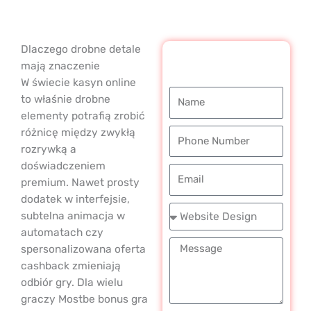
Dlaczego drobne detale
REQUEST A
mają znaczenie
FREE CALL
W świecie kasyn online
Name
to właśnie drobne
elementy potrafią zrobić
różnicę między zwykłą
Phone
rozrywką a
Number
doświadczeniem
Email
premium. Nawet prosty
dodatek w interfejsie,
Service
subtelna animacja w
Required
automatach czy
Message
spersonalizowana oferta
cashback zmieniają
odbiór gry. Dla wielu
graczy Mostbe bonus gra