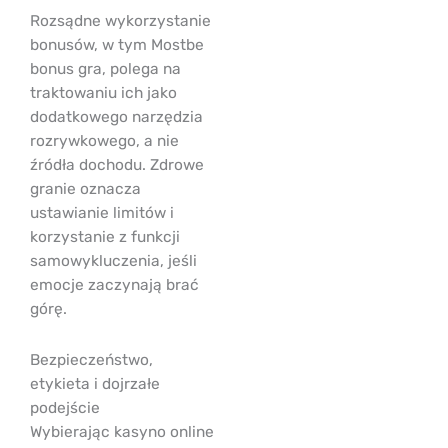
Rozsądne wykorzystanie
bonusów, w tym Mostbe
bonus gra, polega na
traktowaniu ich jako
dodatkowego narzędzia
rozrywkowego, a nie
źródła dochodu. Zdrowe
granie oznacza
ustawianie limitów i
korzystanie z funkcji
samowykluczenia, jeśli
emocje zaczynają brać
górę.
Bezpieczeństwo,
etykieta i dojrzałe
podejście
Wybierając kasyno online