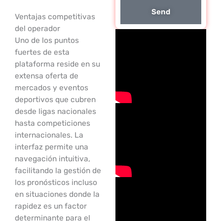
Send
Ventajas competitivas
del operador
Uno de los puntos
fuertes de esta
plataforma reside en su
extensa oferta de
mercados y eventos
deportivos que cubren
desde ligas nacionales
hasta competiciones
internacionales. La
interfaz permite una
navegación intuitiva,
facilitando la gestión de
los pronósticos incluso
en situaciones donde la
rapidez es un factor
determinante para el