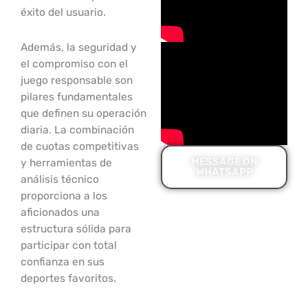
éxito del usuario.
Además, la seguridad y
el compromiso con el
juego responsable son
pilares fundamentales
que definen su operación
diaria. La combinación
de cuotas competitivas
MESSAGE ON
y herramientas de
WHATSAPP
análisis técnico
proporciona a los
aficionados una
estructura sólida para
participar con total
confianza en sus
deportes favoritos.