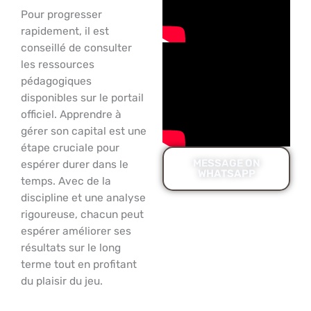
Pour progresser
rapidement, il est
conseillé de consulter
les ressources
pédagogiques
disponibles sur le portail
officiel. Apprendre à
gérer son capital est une
étape cruciale pour
MESSAGE ON
espérer durer dans le
WHATSAPP
temps. Avec de la
discipline et une analyse
rigoureuse, chacun peut
espérer améliorer ses
résultats sur le long
terme tout en profitant
du plaisir du jeu.