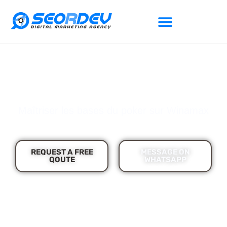
Skip
to
content
Maîtriser les bases du poker sur Winamax
Home
»
Maîtriser les bases du poker sur Winamax
REQUEST A FREE
MESSAGE ON
QOUTE
WHATSAPP